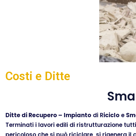
Costi e Ditte
Smal
Ditte di Recupero –
Impianto
di R
iciclo
e
Sm
Terminati i lavori edili di ristrutturazione tut
pericoloso che si può riciclare, si rigenera il