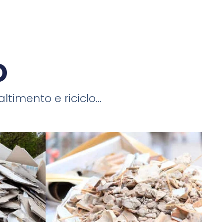
o
timento e riciclo...