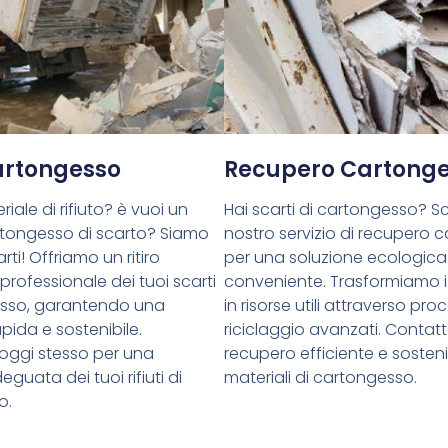
Cartongesso
Recupero Cartong
riale di rifiuto? è vuoi un
Hai scarti di cartongesso? Sce
cartongesso di scarto? Siamo
nostro servizio di recupero 
rti! Offriamo un ritiro
per una soluzione ecologica
 professionale dei tuoi scarti
conveniente. Trasformiamo i 
esso, garantendo una
in risorse utili attraverso proc
pida e sostenibile.
riciclaggio avanzati. Contatt
oggi stesso per una
recupero efficiente e sostenib
guata dei tuoi rifiuti di
materiali di cartongesso.
o.