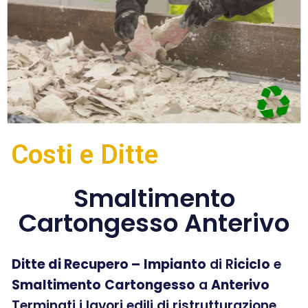
Costi e Ditte
Smaltimento
Cartongesso Anterivo
Ditte di Recupero –
Impianto
di R
iciclo
e
Smaltimento
Cartongesso
a
Anterivo
Terminati i lavori edili di ristrutturazione