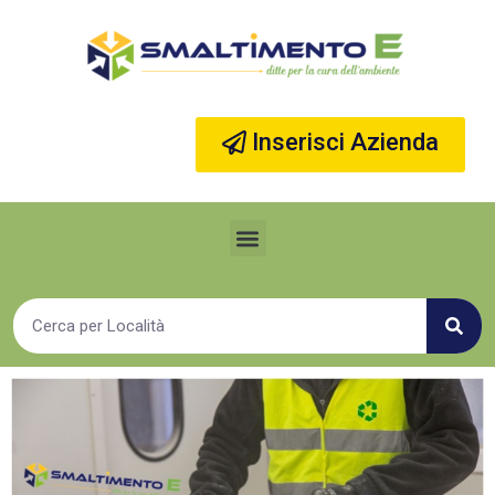
Vai
al
contenuto
Inserisci Azienda