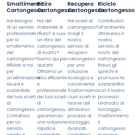
Smaltimento
Ritiro
Recupero
Riciclo
Cartongesso
Cartongesso
Cartongesso
Cartongesso
Hai bisogno
Hai del
Hai scarti di
Contribuisci
di un servizio
materiale di
cartongesso?
all'ambiente
professionale
rifiuto? è vuoi
Scegli il
attraverso il
per lo
un ritiro del
nostro
nostro
smaltimento
cartongesso
servizio di
servizio di
del
di scarto?
recupero
riciclo del
cartongesso?
Siamo qui per
cartongesso
cartongesso.
Affidati a noi
aiutarti!
per una
Riduci gli
per
Offriamo un
soluzione
sprechi e
un'eliminazione
ritiro efficiente
ecologica e
promuovi la
sicura e
e
conveniente.
sostenibilità
sostenibile
professionale
Trasformiamo
con il nostro
dei tuoi scarti
dei tuoi scarti
i tuoi scarti in
processo
di
di
risorse utili
avanzato di
cartongesso.
cartongesso,
attraverso
riciclaggio.
Contattaci
garantendo
processi di
Trasformiamo
per un
una soluzione
riciclaggio
il
servizio
rapida e
avanzati.
cartongesso
rapido e
sostenibile.
Contattaci
in risorse