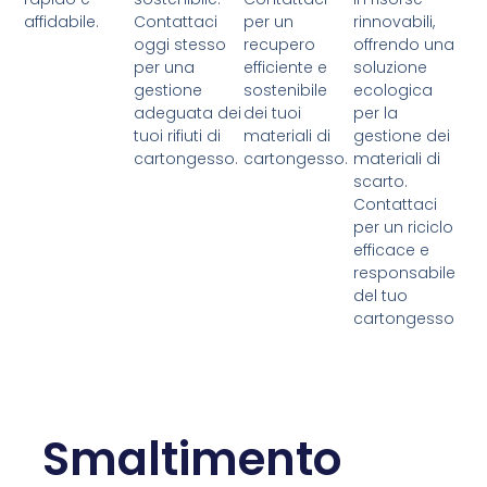
affidabile.
Contattaci
per un
rinnovabili,
oggi stesso
recupero
offrendo una
per una
efficiente e
soluzione
gestione
sostenibile
ecologica
adeguata dei
dei tuoi
per la
tuoi rifiuti di
materiali di
gestione dei
cartongesso.
cartongesso.
materiali di
scarto.
Contattaci
per un riciclo
efficace e
responsabile
del tuo
cartongesso
Smaltimento