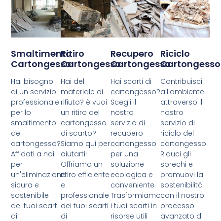
Smaltimento
Ritiro
Recupero
Riciclo
Cartongesso
Cartongesso
Cartongesso
Cartongesso
Hai bisogno
Hai del
Hai scarti di
Contribuisci
di un servizio
materiale di
cartongesso?
all'ambiente
professionale
rifiuto? è vuoi
Scegli il
attraverso il
per lo
un ritiro del
nostro
nostro
smaltimento
cartongesso
servizio di
servizio di
del
di scarto?
recupero
riciclo del
cartongesso?
Siamo qui per
cartongesso
cartongesso.
Affidati a noi
aiutarti!
per una
Riduci gli
per
Offriamo un
soluzione
sprechi e
un'eliminazione
ritiro efficiente
ecologica e
promuovi la
sicura e
e
conveniente.
sostenibilità
sostenibile
professionale
Trasformiamo
con il nostro
dei tuoi scarti
dei tuoi scarti
i tuoi scarti in
processo
di
di
risorse utili
avanzato di