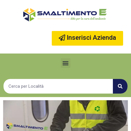
Vai
al
contenuto
Inserisci Azienda