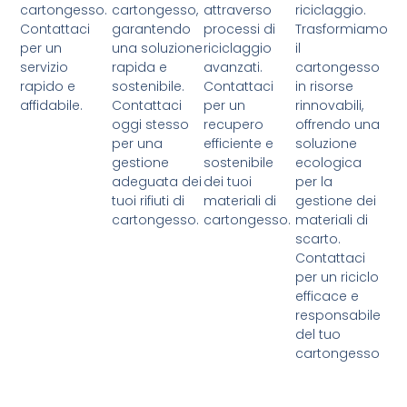
cartongesso.
cartongesso,
attraverso
riciclaggio.
Contattaci
garantendo
processi di
Trasformiamo
per un
una soluzione
riciclaggio
il
servizio
rapida e
avanzati.
cartongesso
rapido e
sostenibile.
Contattaci
in risorse
affidabile.
Contattaci
per un
rinnovabili,
oggi stesso
recupero
offrendo una
per una
efficiente e
soluzione
gestione
sostenibile
ecologica
adeguata dei
dei tuoi
per la
tuoi rifiuti di
materiali di
gestione dei
cartongesso.
cartongesso.
materiali di
scarto.
Contattaci
per un riciclo
efficace e
responsabile
del tuo
cartongesso