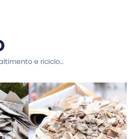
o
timento e riciclo...