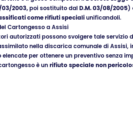
/03/2003,
poi sostituito dal
D.M. 03/08/2005
)
assificati come rifiuti speciali
unificandoli.
del Cartongesso a Assisi
atori autorizzati possono svolgere tale servizio
similato nella discarica comunale di Assisi, i
o elencate per ottenere un preventivo senza impe
l cartongesso è un
rifiuto
speciale
non pericolo