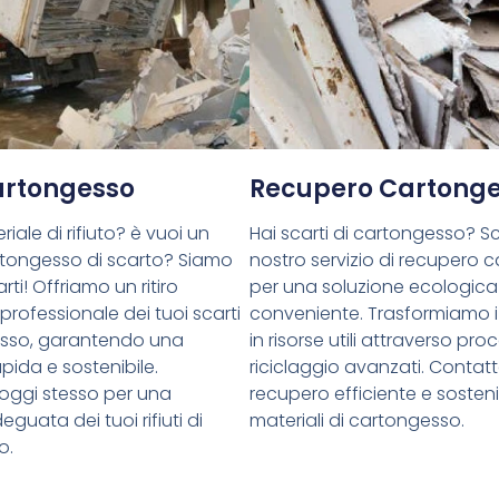
Cartongesso
Recupero Cartong
riale di rifiuto? è vuoi un
Hai scarti di cartongesso? Sce
cartongesso di scarto? Siamo
nostro servizio di recupero 
rti! Offriamo un ritiro
per una soluzione ecologica
 professionale dei tuoi scarti
conveniente. Trasformiamo i 
esso, garantendo una
in risorse utili attraverso proc
pida e sostenibile.
riciclaggio avanzati. Contatt
oggi stesso per una
recupero efficiente e sostenib
guata dei tuoi rifiuti di
materiali di cartongesso.
o.