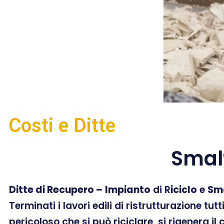
Costi e Ditte
Smal
Ditte di Recupero –
Impianto
di R
iciclo
e
Sm
Terminati i lavori edili di ristrutturazione tut
pericoloso che si può riciclare, si rigenera il