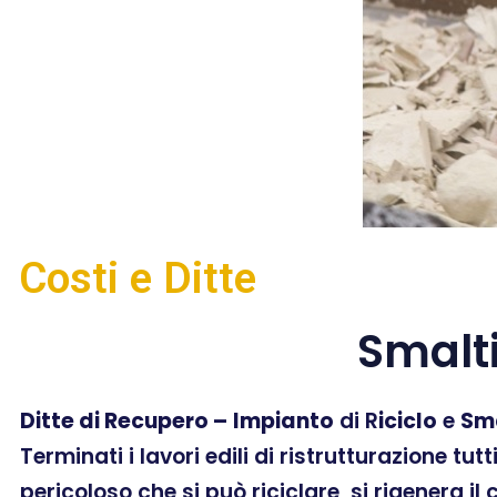
Costi e Ditte
Smalt
Ditte di Recupero –
Impianto
di R
iciclo
e
Sm
Terminati i lavori edili di ristrutturazione tut
pericoloso che si può riciclare, si rigenera il