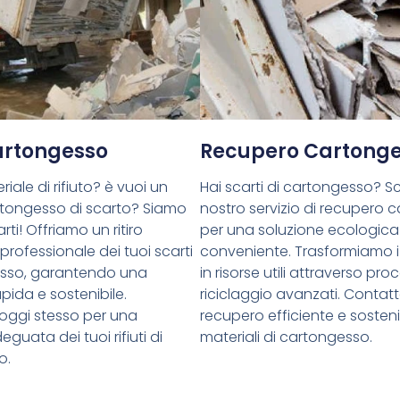
Cartongesso
Recupero Cartong
riale di rifiuto? è vuoi un
Hai scarti di cartongesso? Sce
cartongesso di scarto? Siamo
nostro servizio di recupero 
rti! Offriamo un ritiro
per una soluzione ecologica
 professionale dei tuoi scarti
conveniente. Trasformiamo i 
esso, garantendo una
in risorse utili attraverso proc
pida e sostenibile.
riciclaggio avanzati. Contatt
oggi stesso per una
recupero efficiente e sostenib
guata dei tuoi rifiuti di
materiali di cartongesso.
o.