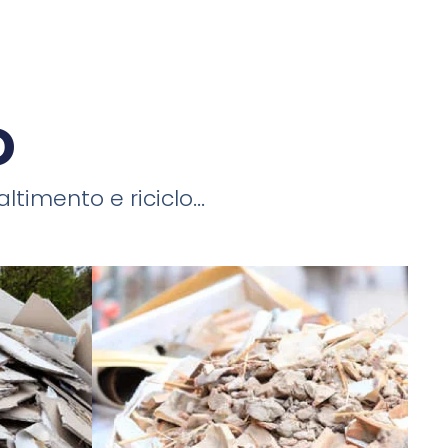
o
timento e riciclo...