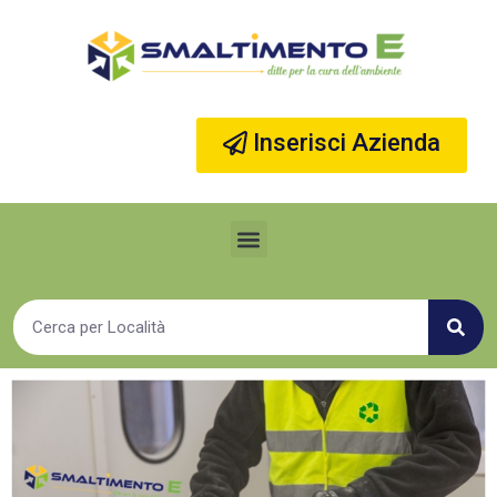
Vai
al
contenuto
Inserisci Azienda