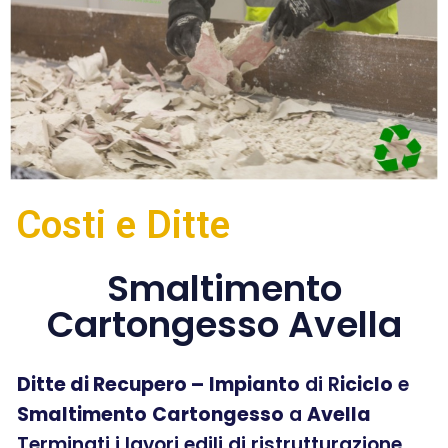
Costi e Ditte
Smaltimento
Cartongesso Avella
Ditte di Recupero –
Impianto
di R
iciclo
e
Smaltimento
Cartongesso
a
Avella
Terminati i lavori edili di ristrutturazione