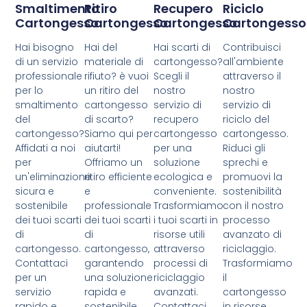
Smaltimento
Ritiro
Recupero
Riciclo
Cartongesso
Cartongesso
Cartongesso
Cartongesso
Hai bisogno
Hai del
Hai scarti di
Contribuisci
di un servizio
materiale di
cartongesso?
all'ambiente
professionale
rifiuto? è vuoi
Scegli il
attraverso il
per lo
un ritiro del
nostro
nostro
smaltimento
cartongesso
servizio di
servizio di
del
di scarto?
recupero
riciclo del
cartongesso?
Siamo qui per
cartongesso
cartongesso.
Affidati a noi
aiutarti!
per una
Riduci gli
per
Offriamo un
soluzione
sprechi e
un'eliminazione
ritiro efficiente
ecologica e
promuovi la
sicura e
e
conveniente.
sostenibilità
sostenibile
professionale
Trasformiamo
con il nostro
dei tuoi scarti
dei tuoi scarti
i tuoi scarti in
processo
di
di
risorse utili
avanzato di
cartongesso.
cartongesso,
attraverso
riciclaggio.
Contattaci
garantendo
processi di
Trasformiamo
per un
una soluzione
riciclaggio
il
servizio
rapida e
avanzati.
cartongesso
rapido e
sostenibile.
Contattaci
in risorse