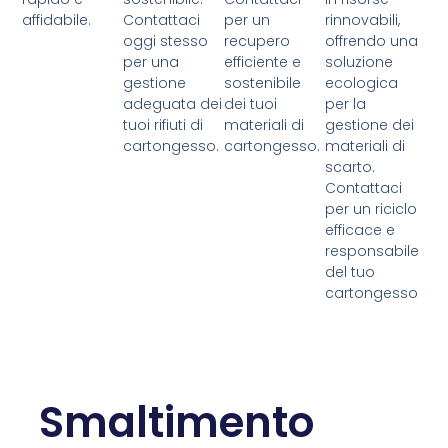
affidabile.
Contattaci
per un
rinnovabili,
oggi stesso
recupero
offrendo una
per una
efficiente e
soluzione
gestione
sostenibile
ecologica
adeguata dei
dei tuoi
per la
tuoi rifiuti di
materiali di
gestione dei
cartongesso.
cartongesso.
materiali di
scarto.
Contattaci
per un riciclo
efficace e
responsabile
del tuo
cartongesso
Smaltimento