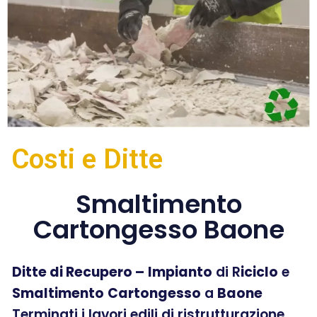
Costi e Ditte
Smaltimento
Cartongesso Baone
Ditte di Recupero –
Impianto
di R
iciclo
e
Smaltimento
Cartongesso
a
Baone
Terminati i lavori edili di ristrutturazione