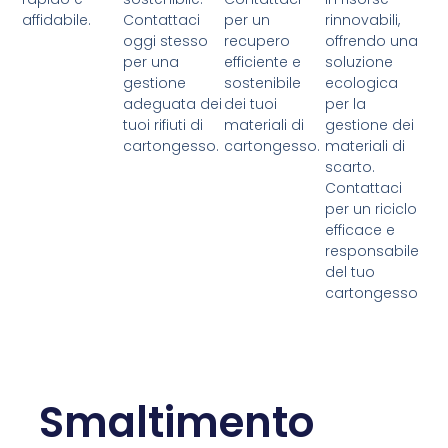
affidabile.
Contattaci
per un
rinnovabili,
oggi stesso
recupero
offrendo una
per una
efficiente e
soluzione
gestione
sostenibile
ecologica
adeguata dei
dei tuoi
per la
tuoi rifiuti di
materiali di
gestione dei
cartongesso.
cartongesso.
materiali di
scarto.
Contattaci
per un riciclo
efficace e
responsabile
del tuo
cartongesso
Smaltimento