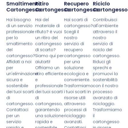
Smaltimento
Ritiro
Recupero
Riciclo
Cartongesso
Cartongesso
Cartongesso
Cartongesso
Hai bisogno
Hai del
Hai scarti di
Contribuisci
di un servizio
materiale di
cartongesso?
all'ambiente
professionale
rifiuto? è vuoi
Scegli il
attraverso il
per lo
un ritiro del
nostro
nostro
smaltimento
cartongesso
servizio di
servizio di
del
di scarto?
recupero
riciclo del
cartongesso?
Siamo qui per
cartongesso
cartongesso.
Affidati a noi
aiutarti!
per una
Riduci gli
per
Offriamo un
soluzione
sprechi e
un'eliminazione
ritiro efficiente
ecologica e
promuovi la
sicura e
e
conveniente.
sostenibilità
sostenibile
professionale
Trasformiamo
con il nostro
dei tuoi scarti
dei tuoi scarti
i tuoi scarti in
processo
di
di
risorse utili
avanzato di
cartongesso.
cartongesso,
attraverso
riciclaggio.
Contattaci
garantendo
processi di
Trasformiamo
per un
una soluzione
riciclaggio
il
servizio
rapida e
avanzati.
cartongesso
rapido e
sostenibile.
Contattaci
in risorse