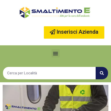
Vai
al
contenuto
Inserisci Azienda