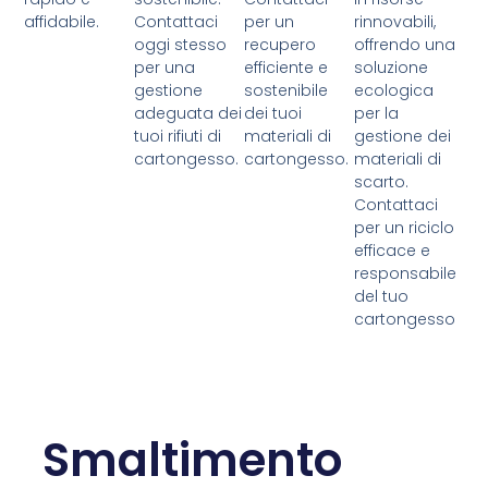
affidabile.
Contattaci
per un
rinnovabili,
oggi stesso
recupero
offrendo una
per una
efficiente e
soluzione
gestione
sostenibile
ecologica
adeguata dei
dei tuoi
per la
tuoi rifiuti di
materiali di
gestione dei
cartongesso.
cartongesso.
materiali di
scarto.
Contattaci
per un riciclo
efficace e
responsabile
del tuo
cartongesso
Smaltimento