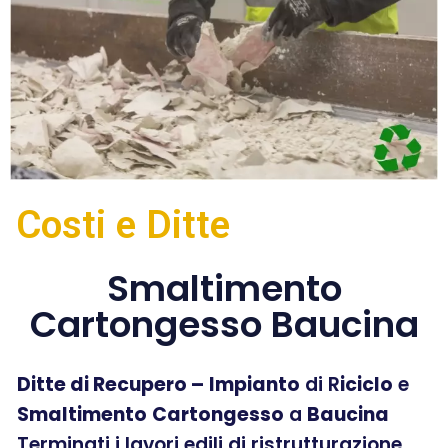
Costi e Ditte
Smaltimento
Cartongesso Baucina
Ditte di Recupero –
Impianto
di R
iciclo
e
Smaltimento
Cartongesso
a
Baucina
Terminati i lavori edili di ristrutturazione