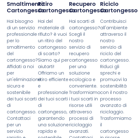
Smaltimento
Ritiro
Recupero
Riciclo
Cartongesso
Cartongesso
Cartongesso
Cartongesso
Hai bisogno
Hai del
Hai scarti di
Contribuisci
di un servizio
materiale di
cartongesso?
all'ambiente
professionale
rifiuto? è vuoi
Scegli il
attraverso il
per lo
un ritiro del
nostro
nostro
smaltimento
cartongesso
servizio di
servizio di
del
di scarto?
recupero
riciclo del
cartongesso?
Siamo qui per
cartongesso
cartongesso.
Affidati a noi
aiutarti!
per una
Riduci gli
per
Offriamo un
soluzione
sprechi e
un'eliminazione
ritiro efficiente
ecologica e
promuovi la
sicura e
e
conveniente.
sostenibilità
sostenibile
professionale
Trasformiamo
con il nostro
dei tuoi scarti
dei tuoi scarti
i tuoi scarti in
processo
di
di
risorse utili
avanzato di
cartongesso.
cartongesso,
attraverso
riciclaggio.
Contattaci
garantendo
processi di
Trasformiamo
per un
una soluzione
riciclaggio
il
servizio
rapida e
avanzati.
cartongesso
rapido e
sostenibile.
Contattaci
in risorse