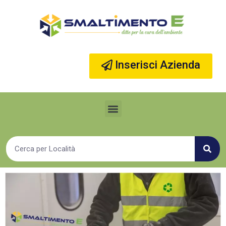
Vai
al
contenuto
Inserisci Azienda