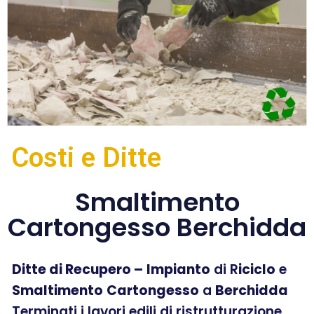
Costi e Ditte
Smaltimento
Cartongesso Berchidda
Ditte di Recupero –
Impianto
di R
iciclo
e
Smaltimento
Cartongesso
a
Berchidda
Terminati i lavori edili di ristrutturazione