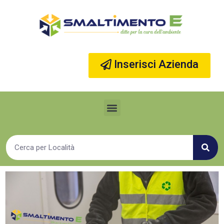
Vai
al
contenuto
Inserisci Azienda