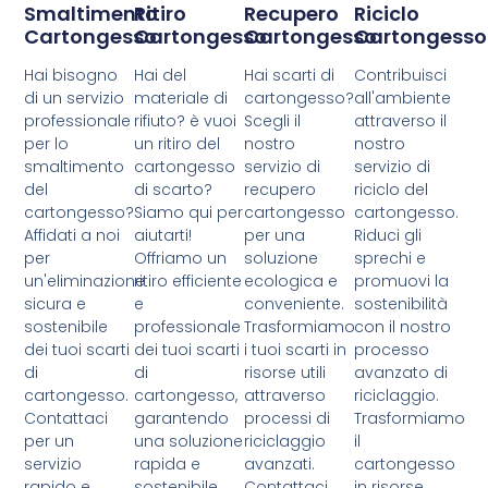
Smaltimento
Ritiro
Recupero
Riciclo
Cartongesso
Cartongesso
Cartongesso
Cartongesso
Hai bisogno
Hai del
Hai scarti di
Contribuisci
di un servizio
materiale di
cartongesso?
all'ambiente
professionale
rifiuto? è vuoi
Scegli il
attraverso il
per lo
un ritiro del
nostro
nostro
smaltimento
cartongesso
servizio di
servizio di
del
di scarto?
recupero
riciclo del
cartongesso?
Siamo qui per
cartongesso
cartongesso.
Affidati a noi
aiutarti!
per una
Riduci gli
per
Offriamo un
soluzione
sprechi e
un'eliminazione
ritiro efficiente
ecologica e
promuovi la
sicura e
e
conveniente.
sostenibilità
sostenibile
professionale
Trasformiamo
con il nostro
dei tuoi scarti
dei tuoi scarti
i tuoi scarti in
processo
di
di
risorse utili
avanzato di
cartongesso.
cartongesso,
attraverso
riciclaggio.
Contattaci
garantendo
processi di
Trasformiamo
per un
una soluzione
riciclaggio
il
servizio
rapida e
avanzati.
cartongesso
rapido e
sostenibile.
Contattaci
in risorse