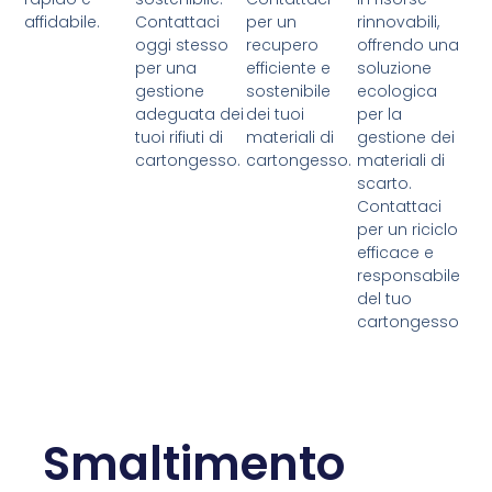
affidabile.
Contattaci
per un
rinnovabili,
oggi stesso
recupero
offrendo una
per una
efficiente e
soluzione
gestione
sostenibile
ecologica
adeguata dei
dei tuoi
per la
tuoi rifiuti di
materiali di
gestione dei
cartongesso.
cartongesso.
materiali di
scarto.
Contattaci
per un riciclo
efficace e
responsabile
del tuo
cartongesso
Smaltimento