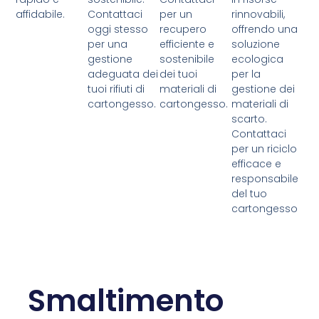
affidabile.
Contattaci
per un
rinnovabili,
oggi stesso
recupero
offrendo una
per una
efficiente e
soluzione
gestione
sostenibile
ecologica
adeguata dei
dei tuoi
per la
tuoi rifiuti di
materiali di
gestione dei
cartongesso.
cartongesso.
materiali di
scarto.
Contattaci
per un riciclo
efficace e
responsabile
del tuo
cartongesso
Smaltimento