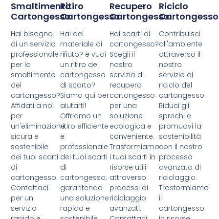
Smaltimento
Ritiro
Recupero
Riciclo
Cartongesso
Cartongesso
Cartongesso
Cartongesso
Hai bisogno
Hai del
Hai scarti di
Contribuisci
di un servizio
materiale di
cartongesso?
all'ambiente
professionale
rifiuto? è vuoi
Scegli il
attraverso il
per lo
un ritiro del
nostro
nostro
smaltimento
cartongesso
servizio di
servizio di
del
di scarto?
recupero
riciclo del
cartongesso?
Siamo qui per
cartongesso
cartongesso.
Affidati a noi
aiutarti!
per una
Riduci gli
per
Offriamo un
soluzione
sprechi e
un'eliminazione
ritiro efficiente
ecologica e
promuovi la
sicura e
e
conveniente.
sostenibilità
sostenibile
professionale
Trasformiamo
con il nostro
dei tuoi scarti
dei tuoi scarti
i tuoi scarti in
processo
di
di
risorse utili
avanzato di
cartongesso.
cartongesso,
attraverso
riciclaggio.
Contattaci
garantendo
processi di
Trasformiamo
per un
una soluzione
riciclaggio
il
servizio
rapida e
avanzati.
cartongesso
rapido e
sostenibile.
Contattaci
in risorse