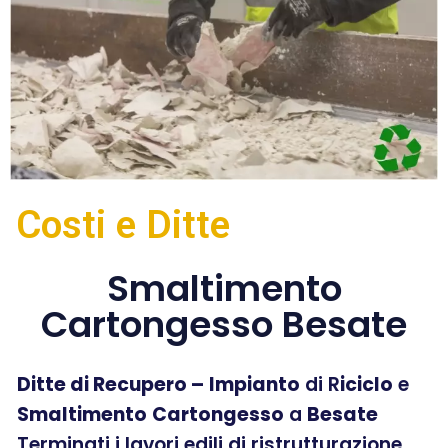
Costi e Ditte
Smaltimento
Cartongesso Besate
Ditte di Recupero –
Impianto
di R
iciclo
e
Smaltimento
Cartongesso
a
Besate
Terminati i lavori edili di ristrutturazione