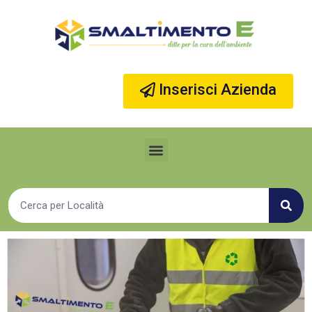
Vai
al
contenuto
Inserisci Azienda