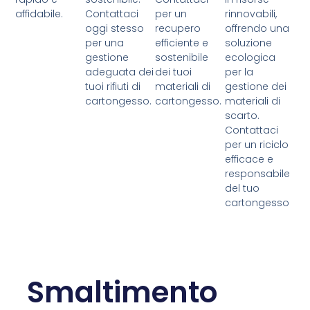
affidabile.
Contattaci
per un
rinnovabili,
oggi stesso
recupero
offrendo una
per una
efficiente e
soluzione
gestione
sostenibile
ecologica
adeguata dei
dei tuoi
per la
tuoi rifiuti di
materiali di
gestione dei
cartongesso.
cartongesso.
materiali di
scarto.
Contattaci
per un riciclo
efficace e
responsabile
del tuo
cartongesso
Smaltimento