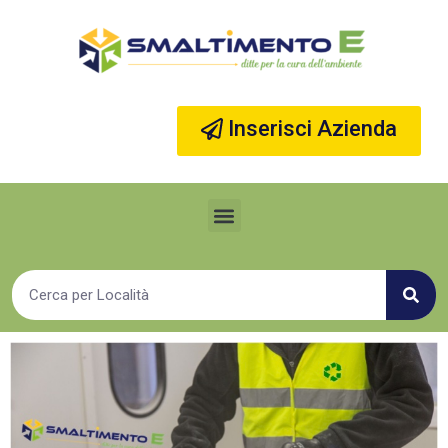
Vai
al
contenuto
Inserisci Azienda