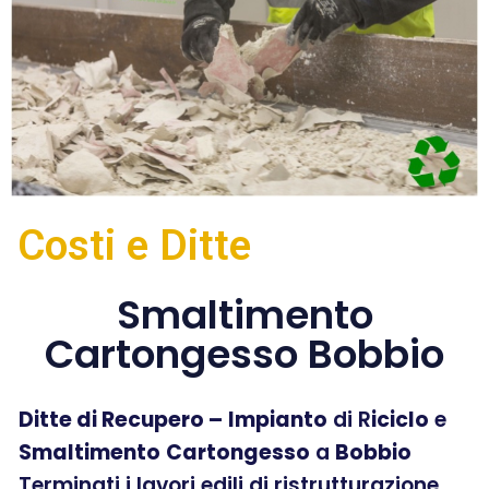
Costi e Ditte
Smaltimento
Cartongesso Bobbio
Ditte di Recupero –
Impianto
di R
iciclo
e
Smaltimento
Cartongesso
a
Bobbio
Terminati i lavori edili di ristrutturazione