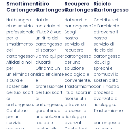
Smaltimento
Ritiro
Recupero
Riciclo
Cartongesso
Cartongesso
Cartongesso
Cartongesso
Hai bisogno
Hai del
Hai scarti di
Contribuisci
di un servizio
materiale di
cartongesso?
all'ambiente
professionale
rifiuto? è vuoi
Scegli il
attraverso il
per lo
un ritiro del
nostro
nostro
smaltimento
cartongesso
servizio di
servizio di
del
di scarto?
recupero
riciclo del
cartongesso?
Siamo qui per
cartongesso
cartongesso.
Affidati a noi
aiutarti!
per una
Riduci gli
per
Offriamo un
soluzione
sprechi e
un'eliminazione
ritiro efficiente
ecologica e
promuovi la
sicura e
e
conveniente.
sostenibilità
sostenibile
professionale
Trasformiamo
con il nostro
dei tuoi scarti
dei tuoi scarti
i tuoi scarti in
processo
di
di
risorse utili
avanzato di
cartongesso.
cartongesso,
attraverso
riciclaggio.
Contattaci
garantendo
processi di
Trasformiamo
per un
una soluzione
riciclaggio
il
servizio
rapida e
avanzati.
cartongesso
rapido e
sostenibile.
Contattaci
in risorse