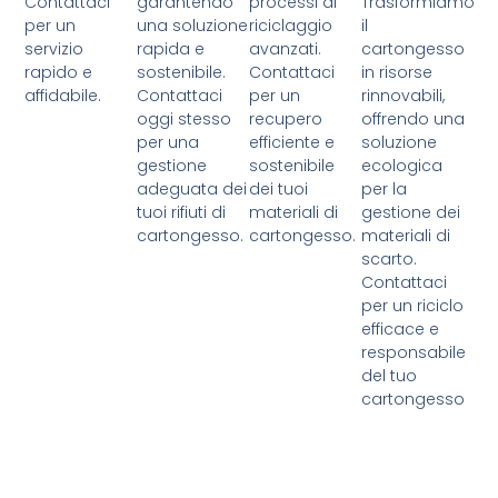
Contattaci
garantendo
processi di
Trasformiamo
per un
una soluzione
riciclaggio
il
servizio
rapida e
avanzati.
cartongesso
rapido e
sostenibile.
Contattaci
in risorse
affidabile.
Contattaci
per un
rinnovabili,
oggi stesso
recupero
offrendo una
per una
efficiente e
soluzione
gestione
sostenibile
ecologica
adeguata dei
dei tuoi
per la
tuoi rifiuti di
materiali di
gestione dei
cartongesso.
cartongesso.
materiali di
scarto.
Contattaci
per un riciclo
efficace e
responsabile
del tuo
cartongesso