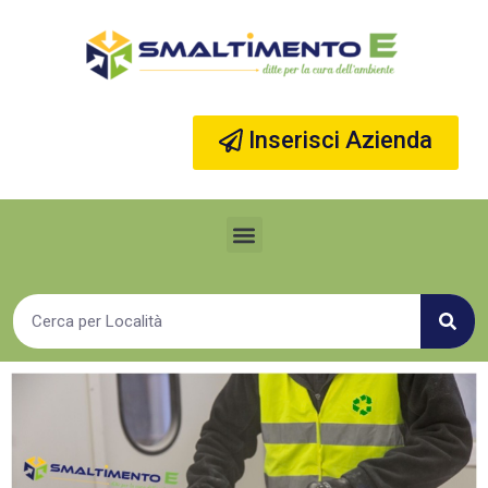
Vai
al
contenuto
Inserisci Azienda