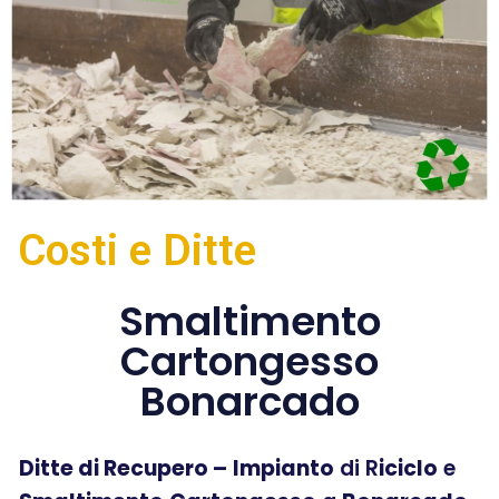
Costi e Ditte
Smaltimento
Cartongesso
Bonarcado
Ditte di Recupero –
Impianto
di R
iciclo
e