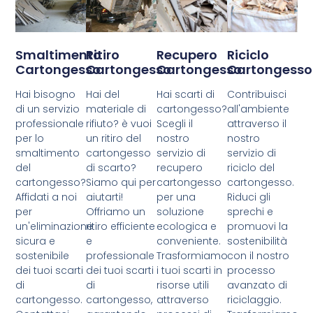
Smaltimento
Ritiro
Recupero
Riciclo
Cartongesso
Cartongesso
Cartongesso
Cartongesso
Hai bisogno
Hai del
Hai scarti di
Contribuisci
di un servizio
materiale di
cartongesso?
all'ambiente
professionale
rifiuto? è vuoi
Scegli il
attraverso il
per lo
un ritiro del
nostro
nostro
smaltimento
cartongesso
servizio di
servizio di
del
di scarto?
recupero
riciclo del
cartongesso?
Siamo qui per
cartongesso
cartongesso.
Affidati a noi
aiutarti!
per una
Riduci gli
per
Offriamo un
soluzione
sprechi e
un'eliminazione
ritiro efficiente
ecologica e
promuovi la
sicura e
e
conveniente.
sostenibilità
sostenibile
professionale
Trasformiamo
con il nostro
dei tuoi scarti
dei tuoi scarti
i tuoi scarti in
processo
di
di
risorse utili
avanzato di
cartongesso.
cartongesso,
attraverso
riciclaggio.