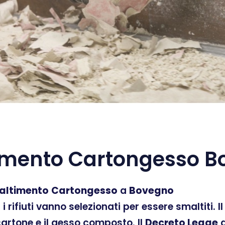
imento Cartongesso B
altimento
Cartongesso
a
Bovegno
ti i rifiuti vanno selezionati per essere smaltiti.
 cartone e il gesso composto. Il
Decreto Legge
d