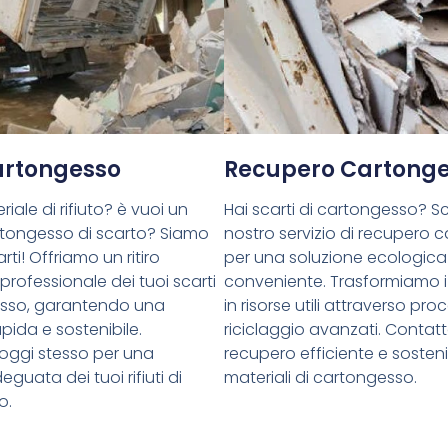
Cartongesso
Recupero Cartong
riale di rifiuto? è vuoi un
Hai scarti di cartongesso? Sce
cartongesso di scarto? Siamo
nostro servizio di recupero 
rti! Offriamo un ritiro
per una soluzione ecologica
 professionale dei tuoi scarti
conveniente. Trasformiamo i 
esso, garantendo una
in risorse utili attraverso proc
pida e sostenibile.
riciclaggio avanzati. Contatt
oggi stesso per una
recupero efficiente e sostenib
guata dei tuoi rifiuti di
materiali di cartongesso.
o.