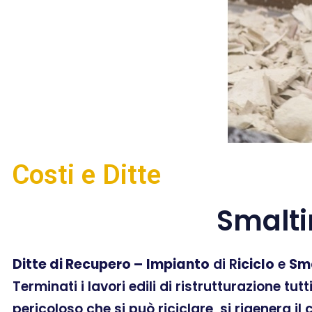
Costi e Ditte
Smalt
Ditte di Recupero –
Impianto
di R
iciclo
e
Sm
Terminati i lavori edili di ristrutturazione tut
pericoloso che si può riciclare, si rigenera il