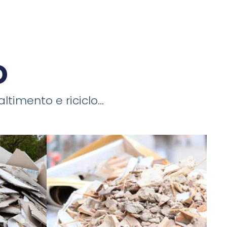
o
timento e riciclo...