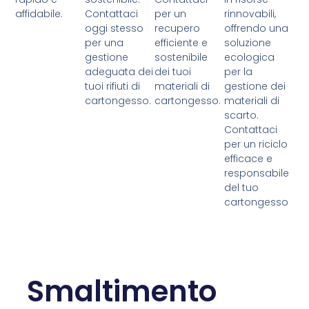
affidabile.
Contattaci
per un
rinnovabili,
oggi stesso
recupero
offrendo una
per una
efficiente e
soluzione
gestione
sostenibile
ecologica
adeguata dei
dei tuoi
per la
tuoi rifiuti di
materiali di
gestione dei
cartongesso.
cartongesso.
materiali di
scarto.
Contattaci
per un riciclo
efficace e
responsabile
del tuo
cartongesso
Smaltimento