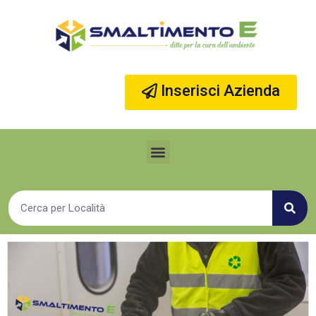
Vai
al
contenuto
Inserisci Azienda