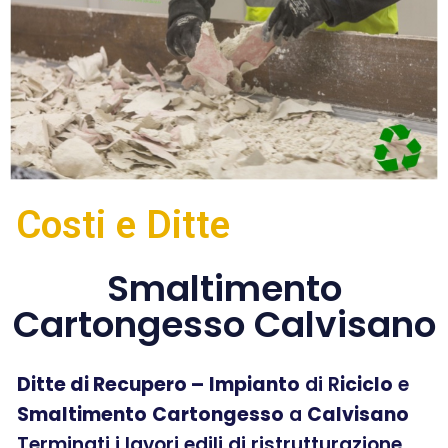
Costi e Ditte
Smaltimento
Cartongesso Calvisano
Ditte di Recupero –
Impianto
di R
iciclo
e
Smaltimento
Cartongesso
a
Calvisano
Terminati i lavori edili di ristrutturazione