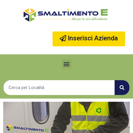
Vai
al
contenuto
Inserisci Azienda