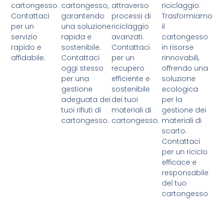
cartongesso.
cartongesso,
attraverso
riciclaggio.
Contattaci
garantendo
processi di
Trasformiamo
per un
una soluzione
riciclaggio
il
servizio
rapida e
avanzati.
cartongesso
rapido e
sostenibile.
Contattaci
in risorse
affidabile.
Contattaci
per un
rinnovabili,
oggi stesso
recupero
offrendo una
per una
efficiente e
soluzione
gestione
sostenibile
ecologica
adeguata dei
dei tuoi
per la
tuoi rifiuti di
materiali di
gestione dei
cartongesso.
cartongesso.
materiali di
scarto.
Contattaci
per un riciclo
efficace e
responsabile
del tuo
cartongesso