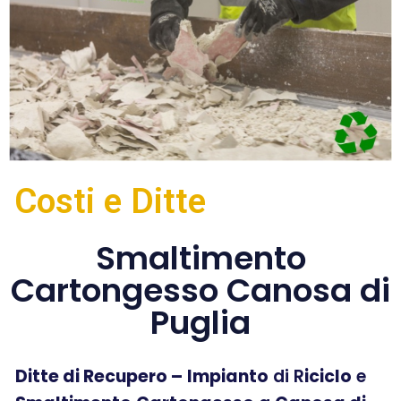
Costi e Ditte
Smaltimento
Cartongesso Canosa di
Puglia
Ditte di Recupero –
Impianto
di R
iciclo
e