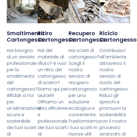
Smaltimento
Ritiro
Recupero
Riciclo
Cartongesso
Cartongesso
Cartongesso
Cartongesso
Hai bisogno
Hai del
Hai scarti di
Contribuisci
di un servizio
materiale di
cartongesso?
all'ambiente
professionale
rifiuto? è vuoi
Scegli il
attraverso il
per lo
un ritiro del
nostro
nostro
smaltimento
cartongesso
servizio di
servizio di
del
di scarto?
recupero
riciclo del
cartongesso?
Siamo qui per
cartongesso
cartongesso.
Affidati a noi
aiutarti!
per una
Riduci gli
per
Offriamo un
soluzione
sprechi e
un'eliminazione
ritiro efficiente
ecologica e
promuovi la
sicura e
e
conveniente.
sostenibilità
sostenibile
professionale
Trasformiamo
con il nostro
dei tuoi scarti
dei tuoi scarti
i tuoi scarti in
processo
di
di
risorse utili
avanzato di