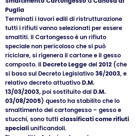
Smaltimento
Cartongesso
a
Canosa di
Puglia
Terminati i lavori edili di ristrutturazione
tutti i rifiuti vanno selezionati per essere
smaltiti. Il Cartongesso è un rifiuto
speciale non pericoloso che si può
riciclare, si rigenera il cartone e il gesso
composto. Il
Decreto Legge
del
2012
(che
si basa sul Decreto Legislativo
36
/
2003
, e
relativo decreto attuativo
D.M.
13/03/2003,
poi sostituito dal
D.M.
03/08/2005
) questo ha stabilito che lo
smaltimento del cartongesso – gesso e
stucchi, sono tutti
classificati come rifiuti
speciali
unificandoli.