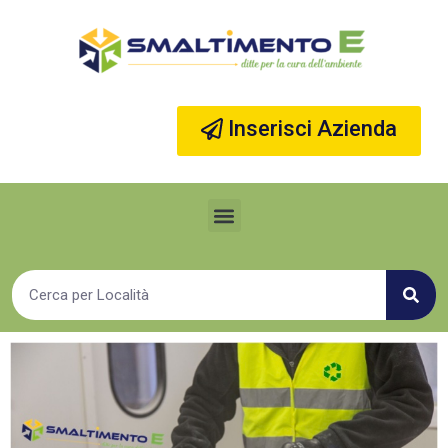
Vai
al
contenuto
Inserisci Azienda