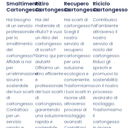
Smaltimento
Ritiro
Recupero
Riciclo
Cartongesso
Cartongesso
Cartongesso
Cartongesso
Hai bisogno
Hai del
Hai scarti di
Contribuisci
di un servizio
materiale di
cartongesso?
all'ambiente
professionale
rifiuto? è vuoi
Scegli il
attraverso il
per lo
un ritiro del
nostro
nostro
smaltimento
cartongesso
servizio di
servizio di
del
di scarto?
recupero
riciclo del
cartongesso?
Siamo qui per
cartongesso
cartongesso.
Affidati a noi
aiutarti!
per una
Riduci gli
per
Offriamo un
soluzione
sprechi e
un'eliminazione
ritiro efficiente
ecologica e
promuovi la
sicura e
e
conveniente.
sostenibilità
sostenibile
professionale
Trasformiamo
con il nostro
dei tuoi scarti
dei tuoi scarti
i tuoi scarti in
processo
di
di
risorse utili
avanzato di
cartongesso.
cartongesso,
attraverso
riciclaggio.
Contattaci
garantendo
processi di
Trasformiamo
per un
una soluzione
riciclaggio
il
servizio
rapida e
avanzati.
cartongesso
rapido e
sostenibile.
Contattaci
in risorse