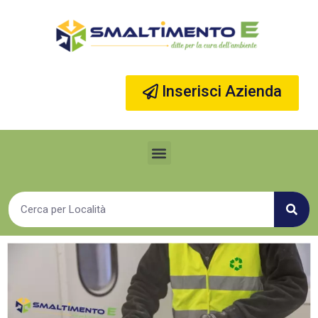
Vai
al
contenuto
Inserisci Azienda