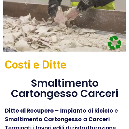
Costi e Ditte
Smaltimento
Cartongesso Carceri
Ditte di Recupero –
Impianto
di R
iciclo
e
Smaltimento
Cartongesso
a
Carceri
Terminati i lavori edili di ristrutturazione