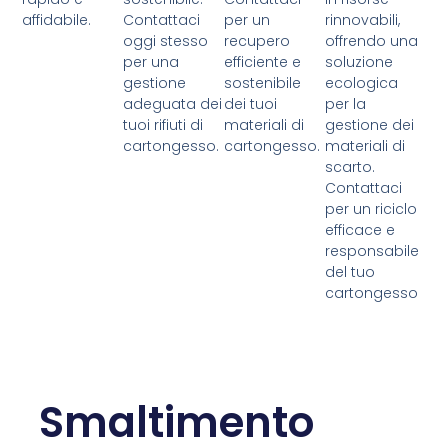
affidabile.
Contattaci
per un
rinnovabili,
oggi stesso
recupero
offrendo una
per una
efficiente e
soluzione
gestione
sostenibile
ecologica
adeguata dei
dei tuoi
per la
tuoi rifiuti di
materiali di
gestione dei
cartongesso.
cartongesso.
materiali di
scarto.
Contattaci
per un riciclo
efficace e
responsabile
del tuo
cartongesso
Smaltimento