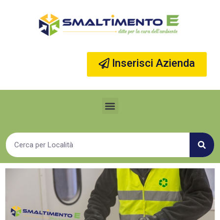
Vai
al
contenuto
Inserisci Azienda