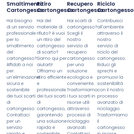
Smaltimento
Ritiro
Recupero
Riciclo
Cartongesso
Cartongesso
Cartongesso
Cartongesso
Hai bisogno
Hai del
Hai scarti di
Contribuisci
di un servizio
materiale di
cartongesso?
all'ambiente
professionale
rifiuto? è vuoi
Scegli il
attraverso il
per lo
un ritiro del
nostro
nostro
smaltimento
cartongesso
servizio di
servizio di
del
di scarto?
recupero
riciclo del
cartongesso?
Siamo qui per
cartongesso
cartongesso.
Affidati a noi
aiutarti!
per una
Riduci gli
per
Offriamo un
soluzione
sprechi e
un'eliminazione
ritiro efficiente
ecologica e
promuovi la
sicura e
e
conveniente.
sostenibilità
sostenibile
professionale
Trasformiamo
con il nostro
dei tuoi scarti
dei tuoi scarti
i tuoi scarti in
processo
di
di
risorse utili
avanzato di
cartongesso.
cartongesso,
attraverso
riciclaggio.
Contattaci
garantendo
processi di
Trasformiamo
per un
una soluzione
riciclaggio
il
servizio
rapida e
avanzati.
cartongesso
rapido e
sostenibile.
Contattaci
in risorse