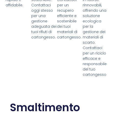
affidabile.
Contattaci
per un
rinnovabili,
oggi stesso
recupero
offrendo una
per una
efficiente e
soluzione
gestione
sostenibile
ecologica
adeguata dei
dei tuoi
per la
tuoi rifiuti di
materiali di
gestione dei
cartongesso.
cartongesso.
materiali di
scarto.
Contattaci
per un riciclo
efficace e
responsabile
del tuo
cartongesso
Smaltimento