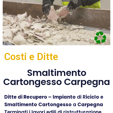
Costi e Ditte
Smaltimento
Cartongesso Carpegna
Ditte di Recupero –
Impianto
di R
iciclo
e
Smaltimento
Cartongesso
a
Carpegna
Terminati i lavori edili di ristrutturazione