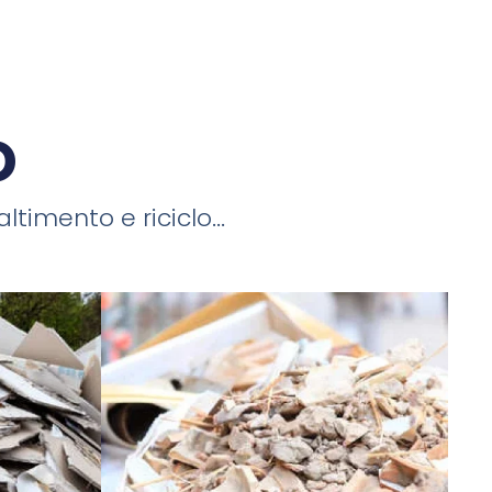
o
timento e riciclo...