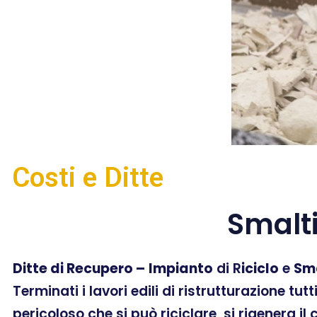
Costi e Ditte
Smalt
Ditte di Recupero –
Impianto
di R
iciclo
e
Sm
Terminati i lavori edili di ristrutturazione tut
pericoloso che si può riciclare, si rigenera il