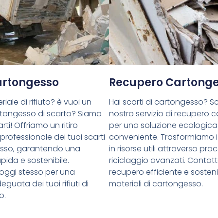
Cartongesso
Recupero Cartong
riale di rifiuto? è vuoi un
Hai scarti di cartongesso? Sce
cartongesso di scarto? Siamo
nostro servizio di recupero 
rti! Offriamo un ritiro
per una soluzione ecologica
 professionale dei tuoi scarti
conveniente. Trasformiamo i 
esso, garantendo una
in risorse utili attraverso proc
pida e sostenibile.
riciclaggio avanzati. Contatt
oggi stesso per una
recupero efficiente e sostenib
guata dei tuoi rifiuti di
materiali di cartongesso.
o.