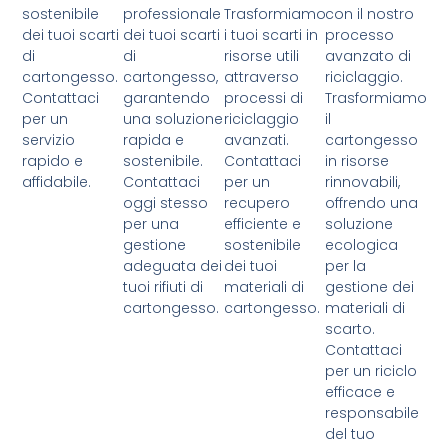
sostenibile
professionale
Trasformiamo
con il nostro
dei tuoi scarti
dei tuoi scarti
i tuoi scarti in
processo
di
di
risorse utili
avanzato di
cartongesso.
cartongesso,
attraverso
riciclaggio.
Contattaci
garantendo
processi di
Trasformiamo
per un
una soluzione
riciclaggio
il
servizio
rapida e
avanzati.
cartongesso
rapido e
sostenibile.
Contattaci
in risorse
affidabile.
Contattaci
per un
rinnovabili,
oggi stesso
recupero
offrendo una
per una
efficiente e
soluzione
gestione
sostenibile
ecologica
adeguata dei
dei tuoi
per la
tuoi rifiuti di
materiali di
gestione dei
cartongesso.
cartongesso.
materiali di
scarto.
Contattaci
per un riciclo
efficace e
responsabile
del tuo