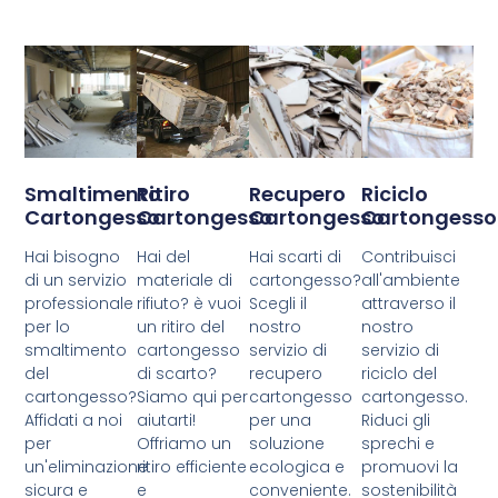
Smaltimento
Ritiro
Recupero
Riciclo
Cartongesso
Cartongesso
Cartongesso
Cartongesso
Hai bisogno
Hai del
Hai scarti di
Contribuisci
di un servizio
materiale di
cartongesso?
all'ambiente
professionale
rifiuto? è vuoi
Scegli il
attraverso il
per lo
un ritiro del
nostro
nostro
smaltimento
cartongesso
servizio di
servizio di
del
di scarto?
recupero
riciclo del
cartongesso?
Siamo qui per
cartongesso
cartongesso.
Affidati a noi
aiutarti!
per una
Riduci gli
per
Offriamo un
soluzione
sprechi e
un'eliminazione
ritiro efficiente
ecologica e
promuovi la
sicura e
e
conveniente.
sostenibilità