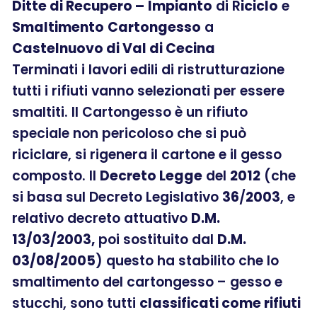
Ditte di Recupero –
Impianto
di R
iciclo
e
Smaltimento
Cartongesso
a
Castelnuovo di Val di Cecina
Terminati i lavori edili di ristrutturazione
tutti i rifiuti vanno selezionati per essere
smaltiti. Il Cartongesso è un rifiuto
speciale non pericoloso che si può
riciclare, si rigenera il cartone e il gesso
composto. Il
Decreto Legge
del
2012
(che
si basa sul Decreto Legislativo
36
/
2003
, e
relativo decreto attuativo
D.M.
13/03/2003,
poi sostituito dal
D.M.
03/08/2005
) questo ha stabilito che lo
smaltimento del cartongesso – gesso e
stucchi, sono tutti
classificati come rifiuti