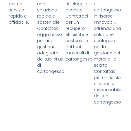
per un
una
riciclaggio
il
servizio
soluzione
avanzati.
cartongesso
rapido e
rapida e
Contattaci
in risorse
affidabile.
sostenibile.
per un
rinnovabili,
Contattaci
recupero
offrendo una
oggi stesso
efficiente e
soluzione
per una
sostenibile
ecologica
gestione
dei tuoi
per la
adeguata
materiali di
gestione dei
dei tuoi rifiuti
cartongesso.
materiali di
di
scarto.
cartongesso.
Contattaci
per un riciclo
efficace e
responsabile
del tuo
cartongesso