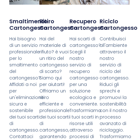
Smaltimento
Ritiro
Recupero
Riciclo
Cartongesso
Cartongesso
Cartongesso
Cartongesso
Hai bisogno
Hai del
Hai scarti di
Contribuisci
di un servizio
materiale di
cartongesso?
all'ambiente
professionale
rifiuto? è vuoi
Scegli il
attraverso il
per lo
un ritiro del
nostro
nostro
smaltimento
cartongesso
servizio di
servizio di
del
di scarto?
recupero
riciclo del
cartongesso?
Siamo qui
cartongesso
cartongesso.
Affidati a noi
per aiutarti!
per una
Riduci gli
per
Offriamo un
soluzione
sprechi e
un'eliminazione
ritiro
ecologica e
promuovi la
sicura e
efficiente e
conveniente.
sostenibilità
sostenibile
professionale
Trasformiamo
con il nostro
dei tuoi scarti
dei tuoi scarti
i tuoi scarti in
processo
di
di
risorse utili
avanzato di
cartongesso.
cartongesso,
attraverso
riciclaggio.
Contattaci
garantendo
processi di
Trasformiamo