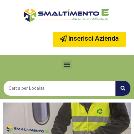
Vai
al
contenuto
Inserisci Azienda