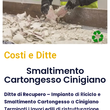
Costi e Ditte
Smaltimento
Cartongesso Cinigiano
Ditte di Recupero –
Impianto
di R
iciclo
e
Smaltimento
Cartongesso
a
Cinigiano
Terminati i lavori edili di ristrutturazione