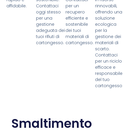
affidabile.
Contattaci
per un
rinnovabili,
oggi stesso
recupero
offrendo una
per una
efficiente e
soluzione
gestione
sostenibile
ecologica
adeguata dei
dei tuoi
per la
tuoi rifiuti di
materiali di
gestione dei
cartongesso.
cartongesso.
materiali di
scarto.
Contattaci
per un riciclo
efficace e
responsabile
del tuo
cartongesso
Smaltimento