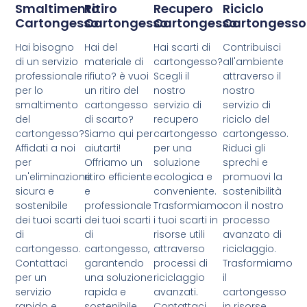
Smaltimento
Ritiro
Recupero
Riciclo
Cartongesso
Cartongesso
Cartongesso
Cartongesso
Hai bisogno
Hai del
Hai scarti di
Contribuisci
di un servizio
materiale di
cartongesso?
all'ambiente
professionale
rifiuto? è vuoi
Scegli il
attraverso il
per lo
un ritiro del
nostro
nostro
smaltimento
cartongesso
servizio di
servizio di
del
di scarto?
recupero
riciclo del
cartongesso?
Siamo qui per
cartongesso
cartongesso.
Affidati a noi
aiutarti!
per una
Riduci gli
per
Offriamo un
soluzione
sprechi e
un'eliminazione
ritiro efficiente
ecologica e
promuovi la
sicura e
e
conveniente.
sostenibilità
sostenibile
professionale
Trasformiamo
con il nostro
dei tuoi scarti
dei tuoi scarti
i tuoi scarti in
processo
di
di
risorse utili
avanzato di
cartongesso.
cartongesso,
attraverso
riciclaggio.
Contattaci
garantendo
processi di
Trasformiamo
per un
una soluzione
riciclaggio
il
servizio
rapida e
avanzati.
cartongesso
rapido e
sostenibile.
Contattaci
in risorse