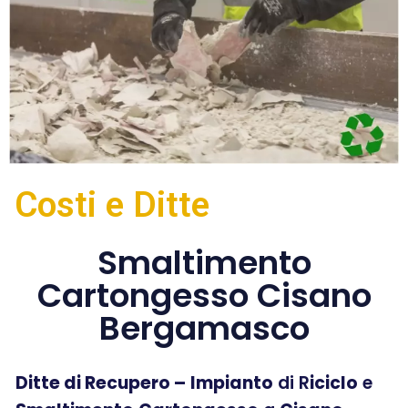
Costi e Ditte
Smaltimento
Cartongesso Cisano
Bergamasco
Ditte di Recupero –
Impianto
di R
iciclo
e