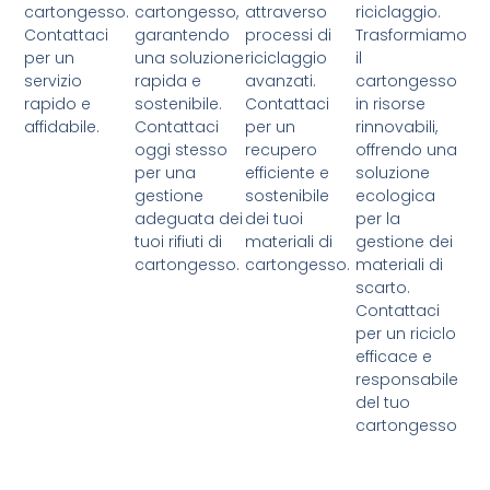
cartongesso.
cartongesso,
attraverso
riciclaggio.
Contattaci
garantendo
processi di
Trasformiamo
per un
una soluzione
riciclaggio
il
servizio
rapida e
avanzati.
cartongesso
rapido e
sostenibile.
Contattaci
in risorse
affidabile.
Contattaci
per un
rinnovabili,
oggi stesso
recupero
offrendo una
per una
efficiente e
soluzione
gestione
sostenibile
ecologica
adeguata dei
dei tuoi
per la
tuoi rifiuti di
materiali di
gestione dei
cartongesso.
cartongesso.
materiali di
scarto.
Contattaci
per un riciclo
efficace e
responsabile
del tuo
cartongesso