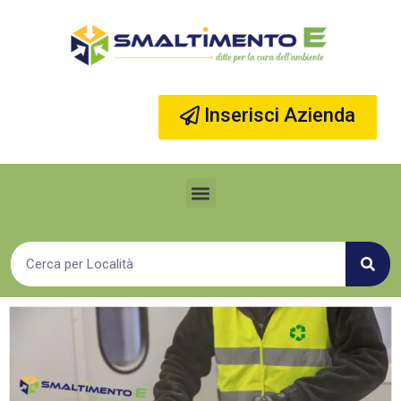
Vai
al
contenuto
Inserisci Azienda