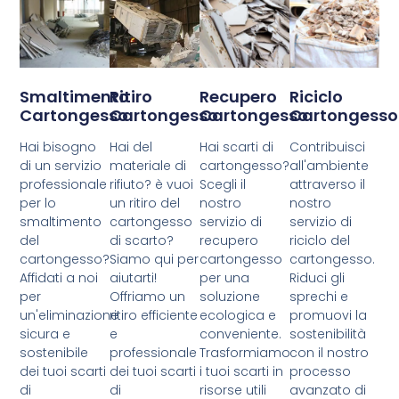
Smaltimento
Ritiro
Recupero
Riciclo
Cartongesso
Cartongesso
Cartongesso
Cartongesso
Hai bisogno
Hai del
Hai scarti di
Contribuisci
di un servizio
materiale di
cartongesso?
all'ambiente
professionale
rifiuto? è vuoi
Scegli il
attraverso il
per lo
un ritiro del
nostro
nostro
smaltimento
cartongesso
servizio di
servizio di
del
di scarto?
recupero
riciclo del
cartongesso?
Siamo qui per
cartongesso
cartongesso.
Affidati a noi
aiutarti!
per una
Riduci gli
per
Offriamo un
soluzione
sprechi e
un'eliminazione
ritiro efficiente
ecologica e
promuovi la
sicura e
e
conveniente.
sostenibilità
sostenibile
professionale
Trasformiamo
con il nostro
dei tuoi scarti
dei tuoi scarti
i tuoi scarti in
processo
di
di
risorse utili
avanzato di