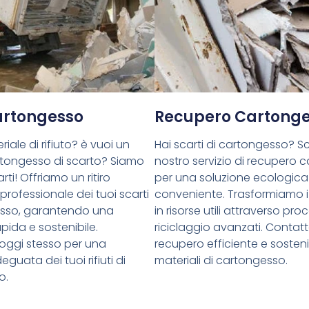
Cartongesso
Recupero Cartong
riale di rifiuto? è vuoi un
Hai scarti di cartongesso? Sce
cartongesso di scarto? Siamo
nostro servizio di recupero 
rti! Offriamo un ritiro
per una soluzione ecologica
 professionale dei tuoi scarti
conveniente. Trasformiamo i 
esso, garantendo una
in risorse utili attraverso proc
pida e sostenibile.
riciclaggio avanzati. Contatt
oggi stesso per una
recupero efficiente e sostenib
guata dei tuoi rifiuti di
materiali di cartongesso.
o.