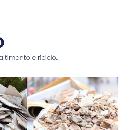
o
timento e riciclo...