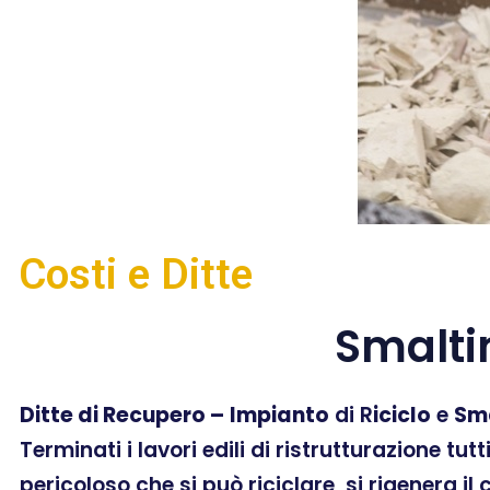
Costi e Ditte
Smalti
Ditte di Recupero –
Impianto
di R
iciclo
e
Sm
Terminati i lavori edili di ristrutturazione tut
pericoloso che si può riciclare, si rigenera il