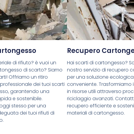
Cartongesso
Recupero Cartong
riale di rifiuto? è vuoi un
Hai scarti di cartongesso? Sce
cartongesso di scarto? Siamo
nostro servizio di recupero 
rti! Offriamo un ritiro
per una soluzione ecologica
 professionale dei tuoi scarti
conveniente. Trasformiamo i 
esso, garantendo una
in risorse utili attraverso proc
pida e sostenibile.
riciclaggio avanzati. Contatt
oggi stesso per una
recupero efficiente e sostenib
guata dei tuoi rifiuti di
materiali di cartongesso.
o.