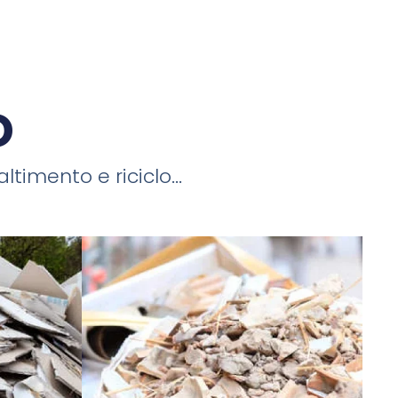
o
timento e riciclo...