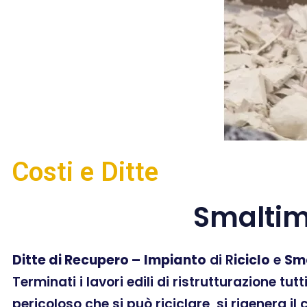
Costi e Ditte
Smaltim
Ditte di Recupero –
Impianto
di R
iciclo
e
Sm
Terminati i lavori edili di ristrutturazione tut
pericoloso che si può riciclare, si rigenera il