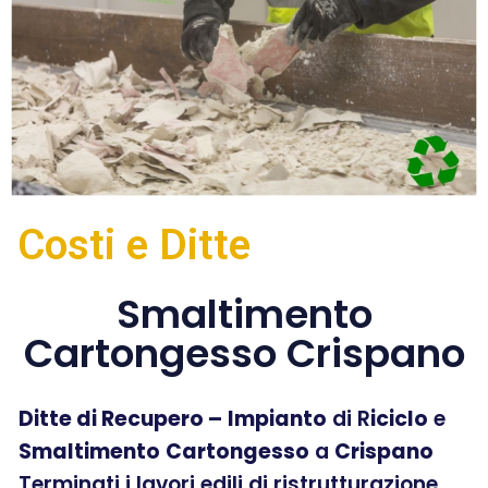
Costi e Ditte
Smaltimento
Cartongesso Crispano
Ditte di Recupero –
Impianto
di R
iciclo
e
Smaltimento
Cartongesso
a
Crispano
Terminati i lavori edili di ristrutturazione