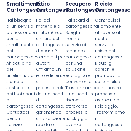
Smaltimento
Ritiro
Recupero
Riciclo
Cartongesso
Cartongesso
Cartongesso
Cartongesso
Hai bisogno
Hai del
Hai scarti di
Contribuisci
di un servizio
materiale di
cartongesso?
all'ambiente
professionale
rifiuto? è vuoi
Scegli il
attraverso il
per lo
un ritiro del
nostro
nostro
smaltimento
cartongesso
servizio di
servizio di
del
di scarto?
recupero
riciclo del
cartongesso?
Siamo qui per
cartongesso
cartongesso.
Affidati a noi
aiutarti!
per una
Riduci gli
per
Offriamo un
soluzione
sprechi e
un'eliminazione
ritiro efficiente
ecologica e
promuovi la
sicura e
e
conveniente.
sostenibilità
sostenibile
professionale
Trasformiamo
con il nostro
dei tuoi scarti
dei tuoi scarti
i tuoi scarti in
processo
di
di
risorse utili
avanzato di
cartongesso.
cartongesso,
attraverso
riciclaggio.
Contattaci
garantendo
processi di
Trasformiamo
per un
una soluzione
riciclaggio
il
servizio
rapida e
avanzati.
cartongesso
rapido e
sostenibile.
Contattaci
in risorse