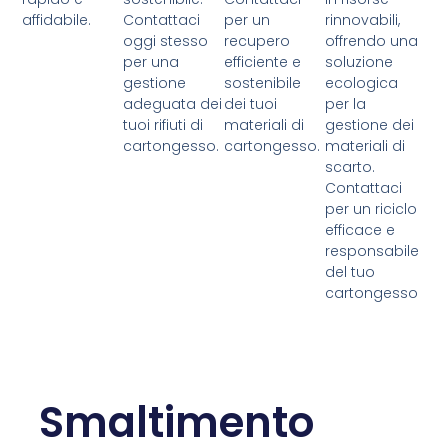
affidabile.
Contattaci
per un
rinnovabili,
oggi stesso
recupero
offrendo una
per una
efficiente e
soluzione
gestione
sostenibile
ecologica
adeguata dei
dei tuoi
per la
tuoi rifiuti di
materiali di
gestione dei
cartongesso.
cartongesso.
materiali di
scarto.
Contattaci
per un riciclo
efficace e
responsabile
del tuo
cartongesso
Smaltimento