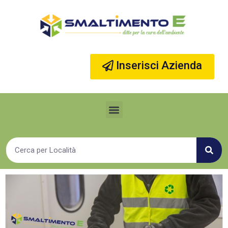
Vai
al
contenuto
Inserisci Azienda