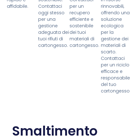
affidabile.
Contattaci
per un
rinnovabili,
oggi stesso
recupero
offrendo una
per una
efficiente e
soluzione
gestione
sostenibile
ecologica
adeguata dei
dei tuoi
per la
tuoi rifiuti di
materiali di
gestione dei
cartongesso.
cartongesso.
materiali di
scarto.
Contattaci
per un riciclo
efficace e
responsabile
del tuo
cartongesso
Smaltimento