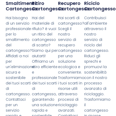
Smaltimento
Ritiro
Recupero
Riciclo
Cartongesso
Cartongesso
Cartongesso
Cartongesso
Hai bisogno
Hai del
Hai scarti di
Contribuisci
di un servizio
materiale di
cartongesso?
all'ambiente
professionale
rifiuto? è vuoi
Scegli il
attraverso il
per lo
un ritiro del
nostro
nostro
smaltimento
cartongesso
servizio di
servizio di
del
di scarto?
recupero
riciclo del
cartongesso?
Siamo qui per
cartongesso
cartongesso.
Affidati a noi
aiutarti!
per una
Riduci gli
per
Offriamo un
soluzione
sprechi e
un'eliminazione
ritiro efficiente
ecologica e
promuovi la
sicura e
e
conveniente.
sostenibilità
sostenibile
professionale
Trasformiamo
con il nostro
dei tuoi scarti
dei tuoi scarti
i tuoi scarti in
processo
di
di
risorse utili
avanzato di
cartongesso.
cartongesso,
attraverso
riciclaggio.
Contattaci
garantendo
processi di
Trasformiamo
per un
una soluzione
riciclaggio
il
servizio
rapida e
avanzati.
cartongesso
rapido e
sostenibile.
Contattaci
in risorse