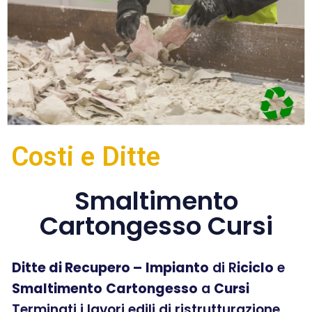
Costi e Ditte
Smaltimento
Cartongesso Cursi
Ditte di Recupero –
Impianto
di R
iciclo
e
Smaltimento
Cartongesso
a
Cursi
Terminati i lavori edili di ristrutturazione