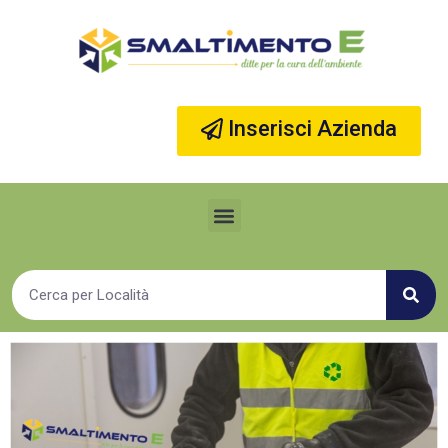
Vai
al
contenuto
Inserisci Azienda