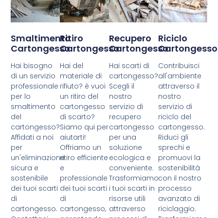
Smaltimento
Ritiro
Recupero
Riciclo
Cartongesso
Cartongesso
Cartongesso
Cartongesso
Hai bisogno
Hai del
Hai scarti di
Contribuisci
di un servizio
materiale di
cartongesso?
all'ambiente
professionale
rifiuto? è vuoi
Scegli il
attraverso il
per lo
un ritiro del
nostro
nostro
smaltimento
cartongesso
servizio di
servizio di
del
di scarto?
recupero
riciclo del
cartongesso?
Siamo qui per
cartongesso
cartongesso.
Affidati a noi
aiutarti!
per una
Riduci gli
per
Offriamo un
soluzione
sprechi e
un'eliminazione
ritiro efficiente
ecologica e
promuovi la
sicura e
e
conveniente.
sostenibilità
sostenibile
professionale
Trasformiamo
con il nostro
dei tuoi scarti
dei tuoi scarti
i tuoi scarti in
processo
di
di
risorse utili
avanzato di
cartongesso.
cartongesso,
attraverso
riciclaggio.