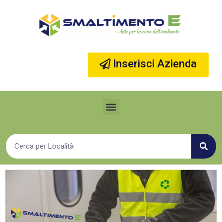
Vai
al
contenuto
Inserisci Azienda