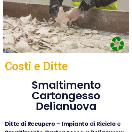
Costi e Ditte
Smaltimento
Cartongesso
Delianuova
Ditte di Recupero –
Impianto
di R
iciclo
e