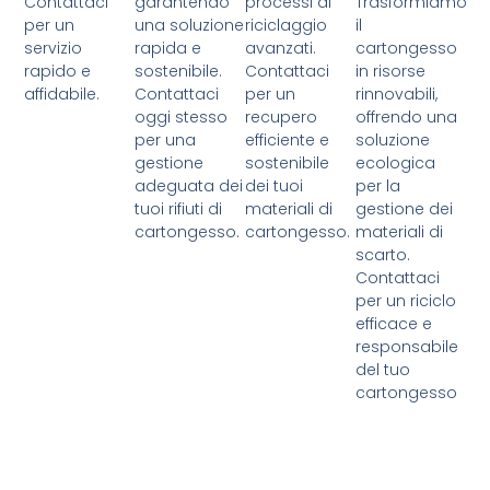
Contattaci
garantendo
processi di
Trasformiamo
per un
una soluzione
riciclaggio
il
servizio
rapida e
avanzati.
cartongesso
rapido e
sostenibile.
Contattaci
in risorse
affidabile.
Contattaci
per un
rinnovabili,
oggi stesso
recupero
offrendo una
per una
efficiente e
soluzione
gestione
sostenibile
ecologica
adeguata dei
dei tuoi
per la
tuoi rifiuti di
materiali di
gestione dei
cartongesso.
cartongesso.
materiali di
scarto.
Contattaci
per un riciclo
efficace e
responsabile
del tuo
cartongesso