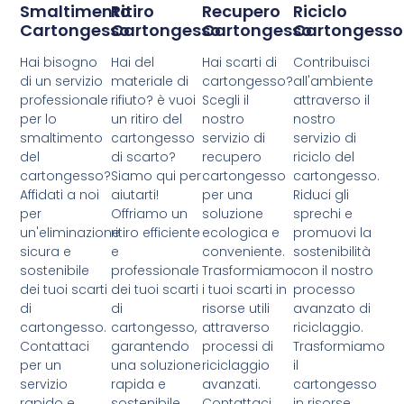
Smaltimento
Ritiro
Recupero
Riciclo
Cartongesso
Cartongesso
Cartongesso
Cartongesso
Hai bisogno
Hai del
Hai scarti di
Contribuisci
di un servizio
materiale di
cartongesso?
all'ambiente
professionale
rifiuto? è vuoi
Scegli il
attraverso il
per lo
un ritiro del
nostro
nostro
smaltimento
cartongesso
servizio di
servizio di
del
di scarto?
recupero
riciclo del
cartongesso?
Siamo qui per
cartongesso
cartongesso.
Affidati a noi
aiutarti!
per una
Riduci gli
per
Offriamo un
soluzione
sprechi e
un'eliminazione
ritiro efficiente
ecologica e
promuovi la
sicura e
e
conveniente.
sostenibilità
sostenibile
professionale
Trasformiamo
con il nostro
dei tuoi scarti
dei tuoi scarti
i tuoi scarti in
processo
di
di
risorse utili
avanzato di
cartongesso.
cartongesso,
attraverso
riciclaggio.
Contattaci
garantendo
processi di
Trasformiamo
per un
una soluzione
riciclaggio
il
servizio
rapida e
avanzati.
cartongesso
rapido e
sostenibile.
Contattaci
in risorse