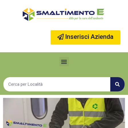
Vai
al
contenuto
Inserisci Azienda