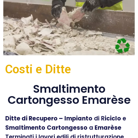
Costi e Ditte
Smaltimento
Cartongesso Emarèse
Ditte di Recupero –
Impianto
di R
iciclo
e
Smaltimento
Cartongesso
a
Emarèse
Terminati i lavori edili di ristrutturazione