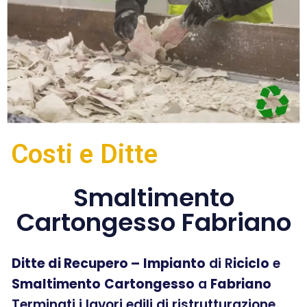
Costi e Ditte
Smaltimento
Cartongesso Fabriano
Ditte di Recupero –
Impianto
di R
iciclo
e
Smaltimento
Cartongesso
a
Fabriano
Terminati i lavori edili di ristrutturazione