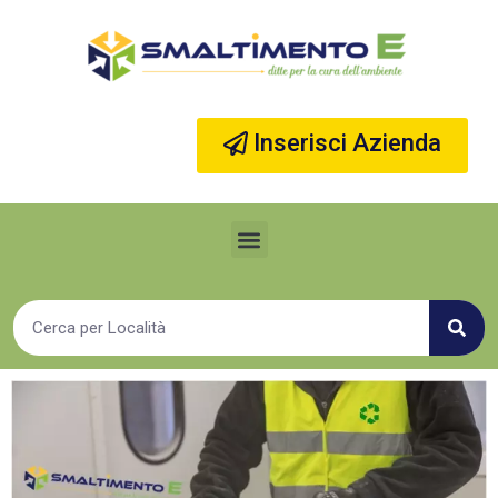
Vai
al
contenuto
Inserisci Azienda