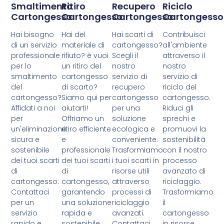
Smaltimento
Ritiro
Recupero
Riciclo
Cartongesso
Cartongesso
Cartongesso
Cartongesso
Hai bisogno
Hai del
Hai scarti di
Contribuisci
di un servizio
materiale di
cartongesso?
all'ambiente
professionale
rifiuto? è vuoi
Scegli il
attraverso il
per lo
un ritiro del
nostro
nostro
smaltimento
cartongesso
servizio di
servizio di
del
di scarto?
recupero
riciclo del
cartongesso?
Siamo qui per
cartongesso
cartongesso.
Affidati a noi
aiutarti!
per una
Riduci gli
per
Offriamo un
soluzione
sprechi e
un'eliminazione
ritiro efficiente
ecologica e
promuovi la
sicura e
e
conveniente.
sostenibilità
sostenibile
professionale
Trasformiamo
con il nostro
dei tuoi scarti
dei tuoi scarti
i tuoi scarti in
processo
di
di
risorse utili
avanzato di
cartongesso.
cartongesso,
attraverso
riciclaggio.
Contattaci
garantendo
processi di
Trasformiamo
per un
una soluzione
riciclaggio
il
servizio
rapida e
avanzati.
cartongesso
rapido e
sostenibile.
Contattaci
in risorse