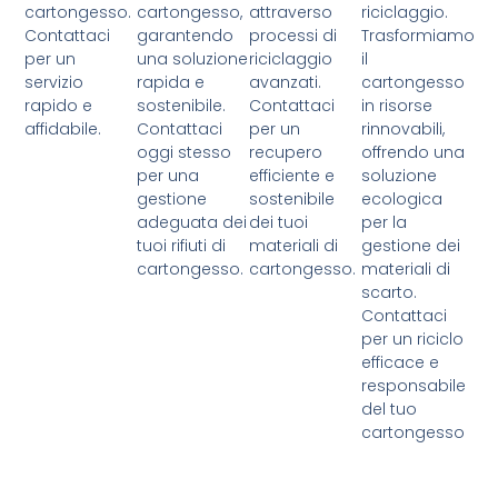
cartongesso.
cartongesso,
attraverso
riciclaggio.
Contattaci
garantendo
processi di
Trasformiamo
per un
una soluzione
riciclaggio
il
servizio
rapida e
avanzati.
cartongesso
rapido e
sostenibile.
Contattaci
in risorse
affidabile.
Contattaci
per un
rinnovabili,
oggi stesso
recupero
offrendo una
per una
efficiente e
soluzione
gestione
sostenibile
ecologica
adeguata dei
dei tuoi
per la
tuoi rifiuti di
materiali di
gestione dei
cartongesso.
cartongesso.
materiali di
scarto.
Contattaci
per un riciclo
efficace e
responsabile
del tuo
cartongesso