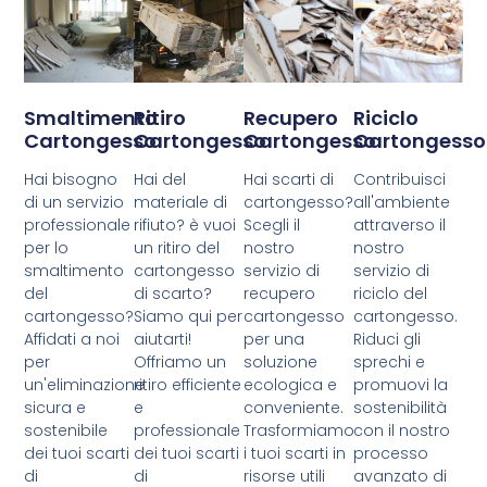
Smaltimento
Ritiro
Recupero
Riciclo
Cartongesso
Cartongesso
Cartongesso
Cartongesso
Hai bisogno
Hai del
Hai scarti di
Contribuisci
di un servizio
materiale di
cartongesso?
all'ambiente
professionale
rifiuto? è vuoi
Scegli il
attraverso il
per lo
un ritiro del
nostro
nostro
smaltimento
cartongesso
servizio di
servizio di
del
di scarto?
recupero
riciclo del
cartongesso?
Siamo qui per
cartongesso
cartongesso.
Affidati a noi
aiutarti!
per una
Riduci gli
per
Offriamo un
soluzione
sprechi e
un'eliminazione
ritiro efficiente
ecologica e
promuovi la
sicura e
e
conveniente.
sostenibilità
sostenibile
professionale
Trasformiamo
con il nostro
dei tuoi scarti
dei tuoi scarti
i tuoi scarti in
processo
di
di
risorse utili
avanzato di