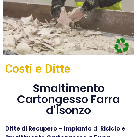
Costi e Ditte
Smaltimento
Cartongesso Farra
d'Isonzo
Ditte di Recupero –
Impianto
di R
iciclo
e