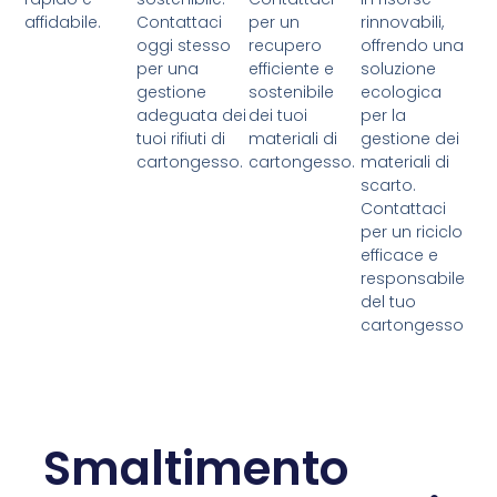
affidabile.
Contattaci
per un
rinnovabili,
oggi stesso
recupero
offrendo una
per una
efficiente e
soluzione
gestione
sostenibile
ecologica
adeguata dei
dei tuoi
per la
tuoi rifiuti di
materiali di
gestione dei
cartongesso.
cartongesso.
materiali di
scarto.
Contattaci
per un riciclo
efficace e
responsabile
del tuo
cartongesso
Smaltimento