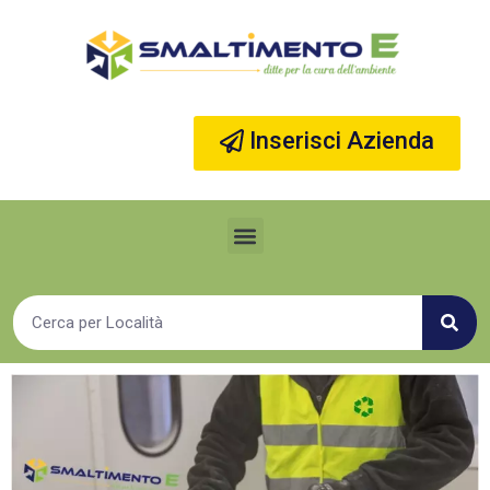
Vai
al
contenuto
Inserisci Azienda