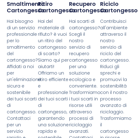
Smaltimento
Ritiro
Recupero
Riciclo
Cartongesso
Cartongesso
Cartongesso
Cartongesso
Hai bisogno
Hai del
Hai scarti di
Contribuisci
di un servizio
materiale di
cartongesso?
all'ambiente
professionale
rifiuto? è vuoi
Scegli il
attraverso il
per lo
un ritiro del
nostro
nostro
smaltimento
cartongesso
servizio di
servizio di
del
di scarto?
recupero
riciclo del
cartongesso?
Siamo qui per
cartongesso
cartongesso.
Affidati a noi
aiutarti!
per una
Riduci gli
per
Offriamo un
soluzione
sprechi e
un'eliminazione
ritiro efficiente
ecologica e
promuovi la
sicura e
e
conveniente.
sostenibilità
sostenibile
professionale
Trasformiamo
con il nostro
dei tuoi scarti
dei tuoi scarti
i tuoi scarti in
processo
di
di
risorse utili
avanzato di
cartongesso.
cartongesso,
attraverso
riciclaggio.
Contattaci
garantendo
processi di
Trasformiamo
per un
una soluzione
riciclaggio
il
servizio
rapida e
avanzati.
cartongesso
rapido e
sostenibile.
Contattaci
in risorse