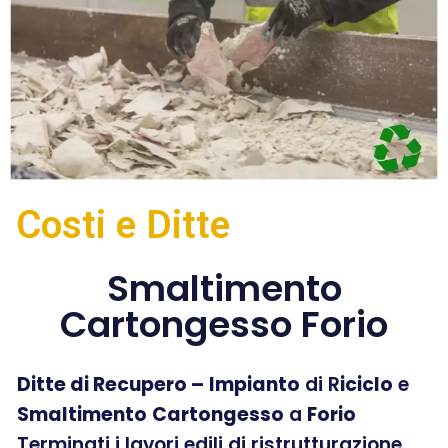
Costi e Ditte
Smaltimento
Cartongesso Forio
Ditte di Recupero –
Impianto
di R
iciclo
e
Smaltimento
Cartongesso
a
Forio
Terminati i lavori edili di ristrutturazione