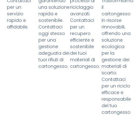
Contattaci
garantendo
processi di
Trasformiamo
per un
una soluzione
riciclaggio
il
servizio
rapida e
avanzati.
cartongesso
rapido e
sostenibile.
Contattaci
in risorse
affidabile.
Contattaci
per un
rinnovabili,
oggi stesso
recupero
offrendo una
per una
efficiente e
soluzione
gestione
sostenibile
ecologica
adeguata dei
dei tuoi
per la
tuoi rifiuti di
materiali di
gestione dei
cartongesso.
cartongesso.
materiali di
scarto.
Contattaci
per un riciclo
efficace e
responsabile
del tuo
cartongesso