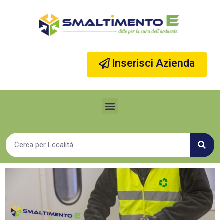
Vai
al
contenuto
Inserisci Azienda