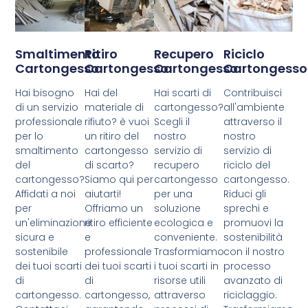
Smaltimento
Ritiro
Recupero
Riciclo
Cartongesso
Cartongesso
Cartongesso
Cartongesso
Hai bisogno
Hai del
Hai scarti di
Contribuisci
di un servizio
materiale di
cartongesso?
all'ambiente
professionale
rifiuto? è vuoi
Scegli il
attraverso il
per lo
un ritiro del
nostro
nostro
smaltimento
cartongesso
servizio di
servizio di
del
di scarto?
recupero
riciclo del
cartongesso?
Siamo qui per
cartongesso
cartongesso.
Affidati a noi
aiutarti!
per una
Riduci gli
per
Offriamo un
soluzione
sprechi e
un'eliminazione
ritiro efficiente
ecologica e
promuovi la
sicura e
e
conveniente.
sostenibilità
sostenibile
professionale
Trasformiamo
con il nostro
dei tuoi scarti
dei tuoi scarti
i tuoi scarti in
processo
di
di
risorse utili
avanzato di
cartongesso.
cartongesso,
attraverso
riciclaggio.