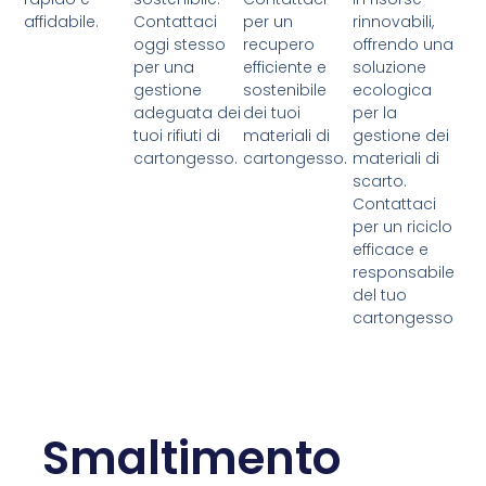
affidabile.
Contattaci
per un
rinnovabili,
oggi stesso
recupero
offrendo una
per una
efficiente e
soluzione
gestione
sostenibile
ecologica
adeguata dei
dei tuoi
per la
tuoi rifiuti di
materiali di
gestione dei
cartongesso.
cartongesso.
materiali di
scarto.
Contattaci
per un riciclo
efficace e
responsabile
del tuo
cartongesso
Smaltimento