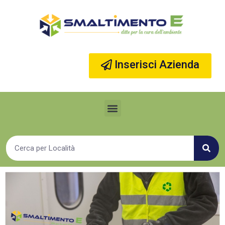
Vai
al
contenuto
Inserisci Azienda