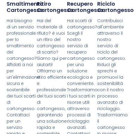
Smaltimento
Ritiro
Recupero
Riciclo
Cartongesso
Cartongesso
Cartongesso
Cartongesso
Hai bisogno
Hai del
Hai scarti di
Contribuisci
di un servizio
materiale di
cartongesso?
all'ambiente
professionale
rifiuto? è vuoi
Scegli il
attraverso il
per lo
un ritiro del
nostro
nostro
smaltimento
cartongesso
servizio di
servizio di
del
di scarto?
recupero
riciclo del
cartongesso?
Siamo qui per
cartongesso
cartongesso.
Affidati a noi
aiutarti!
per una
Riduci gli
per
Offriamo un
soluzione
sprechi e
un'eliminazione
ritiro efficiente
ecologica e
promuovi la
sicura e
e
conveniente.
sostenibilità
sostenibile
professionale
Trasformiamo
con il nostro
dei tuoi scarti
dei tuoi scarti
i tuoi scarti in
processo
di
di
risorse utili
avanzato di
cartongesso.
cartongesso,
attraverso
riciclaggio.
Contattaci
garantendo
processi di
Trasformiamo
per un
una soluzione
riciclaggio
il
servizio
rapida e
avanzati.
cartongesso
rapido e
sostenibile.
Contattaci
in risorse