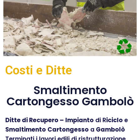
Costi e Ditte
Smaltimento
Cartongesso Gambolò
Ditte di Recupero –
Impianto
di R
iciclo
e
Smaltimento
Cartongesso
a
Gambolò
Terminati i lavori edili di ristrutturazione