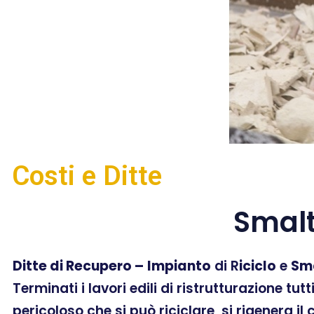
Costi e Ditte
Smal
Ditte di Recupero –
Impianto
di R
iciclo
e
Sm
Terminati i lavori edili di ristrutturazione tut
pericoloso che si può riciclare, si rigenera il