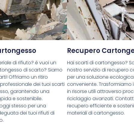
Cartongesso
Recupero Cartong
riale di rifiuto? è vuoi un
Hai scarti di cartongesso? Sce
cartongesso di scarto? Siamo
nostro servizio di recupero 
rti! Offriamo un ritiro
per una soluzione ecologica
 professionale dei tuoi scarti
conveniente. Trasformiamo i 
esso, garantendo una
in risorse utili attraverso proc
pida e sostenibile.
riciclaggio avanzati. Contatt
oggi stesso per una
recupero efficiente e sostenib
guata dei tuoi rifiuti di
materiali di cartongesso.
o.