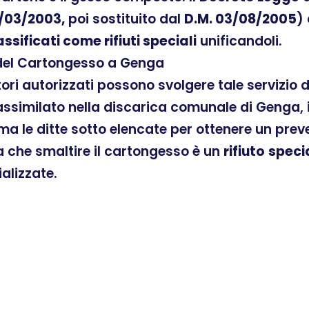
/03/2003,
poi sostituito dal
D.M. 03/08/2005
)
assificati come rifiuti speciali
unificandoli.
 del Cartongesso a Genga
atori autorizzati possono svolgere tale servizio
ssimilato nella discarica comunale di Genga, i
ama le ditte sotto elencate per ottenere un pre
ra che smaltire il cartongesso è un
rifiuto
speci
ializzate.