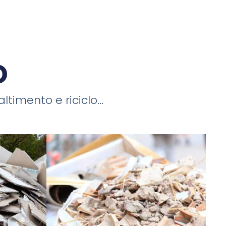
o
timento e riciclo...