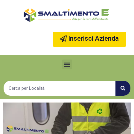
Vai
al
contenuto
Inserisci Azienda