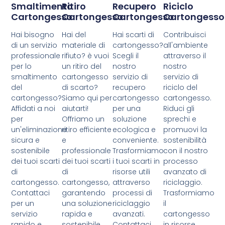
Smaltimento
Ritiro
Recupero
Riciclo
Cartongesso
Cartongesso
Cartongesso
Cartongesso
Hai bisogno
Hai del
Hai scarti di
Contribuisci
di un servizio
materiale di
cartongesso?
all'ambiente
professionale
rifiuto? è vuoi
Scegli il
attraverso il
per lo
un ritiro del
nostro
nostro
smaltimento
cartongesso
servizio di
servizio di
del
di scarto?
recupero
riciclo del
cartongesso?
Siamo qui per
cartongesso
cartongesso.
Affidati a noi
aiutarti!
per una
Riduci gli
per
Offriamo un
soluzione
sprechi e
un'eliminazione
ritiro efficiente
ecologica e
promuovi la
sicura e
e
conveniente.
sostenibilità
sostenibile
professionale
Trasformiamo
con il nostro
dei tuoi scarti
dei tuoi scarti
i tuoi scarti in
processo
di
di
risorse utili
avanzato di
cartongesso.
cartongesso,
attraverso
riciclaggio.
Contattaci
garantendo
processi di
Trasformiamo
per un
una soluzione
riciclaggio
il
servizio
rapida e
avanzati.
cartongesso
rapido e
sostenibile.
Contattaci
in risorse