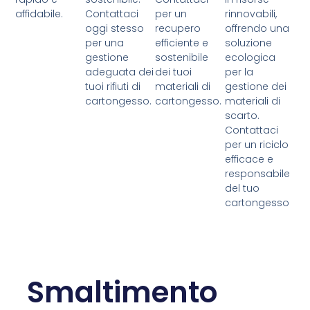
affidabile.
Contattaci
per un
rinnovabili,
oggi stesso
recupero
offrendo una
per una
efficiente e
soluzione
gestione
sostenibile
ecologica
adeguata dei
dei tuoi
per la
tuoi rifiuti di
materiali di
gestione dei
cartongesso.
cartongesso.
materiali di
scarto.
Contattaci
per un riciclo
efficace e
responsabile
del tuo
cartongesso
Smaltimento