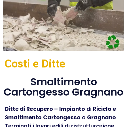
Costi e Ditte
Smaltimento
Cartongesso Gragnano
Ditte di Recupero –
Impianto
di R
iciclo
e
Smaltimento
Cartongesso
a
Gragnano
Terminati i lavori edili di ristrutturazione