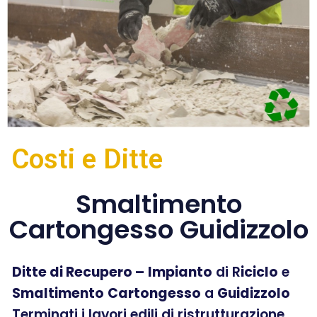
Costi e Ditte
Smaltimento
Cartongesso Guidizzolo
Ditte di Recupero –
Impianto
di R
iciclo
e
Smaltimento
Cartongesso
a
Guidizzolo
Terminati i lavori edili di ristrutturazione