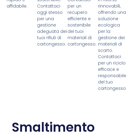
affidabile.
Contattaci
per un
rinnovabili,
oggi stesso
recupero
offrendo una
per una
efficiente e
soluzione
gestione
sostenibile
ecologica
adeguata dei
dei tuoi
per la
tuoi rifiuti di
materiali di
gestione dei
cartongesso.
cartongesso.
materiali di
scarto.
Contattaci
per un riciclo
efficace e
responsabile
del tuo
cartongesso
Smaltimento