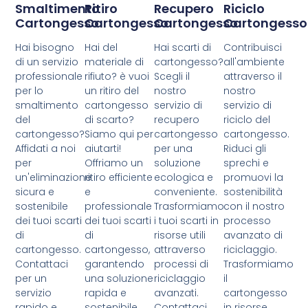
Smaltimento
Ritiro
Recupero
Riciclo
Cartongesso
Cartongesso
Cartongesso
Cartongesso
Hai bisogno
Hai del
Hai scarti di
Contribuisci
di un servizio
materiale di
cartongesso?
all'ambiente
professionale
rifiuto? è vuoi
Scegli il
attraverso il
per lo
un ritiro del
nostro
nostro
smaltimento
cartongesso
servizio di
servizio di
del
di scarto?
recupero
riciclo del
cartongesso?
Siamo qui per
cartongesso
cartongesso.
Affidati a noi
aiutarti!
per una
Riduci gli
per
Offriamo un
soluzione
sprechi e
un'eliminazione
ritiro efficiente
ecologica e
promuovi la
sicura e
e
conveniente.
sostenibilità
sostenibile
professionale
Trasformiamo
con il nostro
dei tuoi scarti
dei tuoi scarti
i tuoi scarti in
processo
di
di
risorse utili
avanzato di
cartongesso.
cartongesso,
attraverso
riciclaggio.
Contattaci
garantendo
processi di
Trasformiamo
per un
una soluzione
riciclaggio
il
servizio
rapida e
avanzati.
cartongesso
rapido e
sostenibile.
Contattaci
in risorse