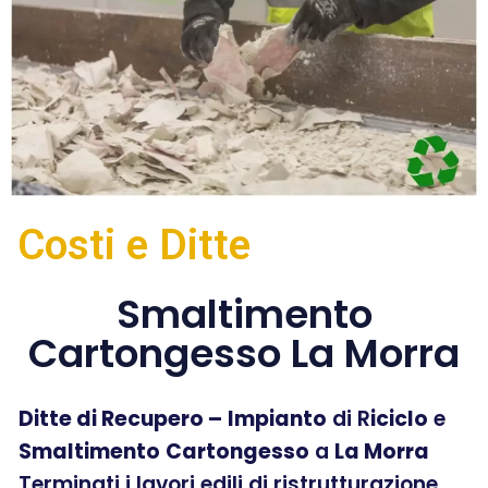
Costi e Ditte
Smaltimento
Cartongesso La Morra
Ditte di Recupero –
Impianto
di R
iciclo
e
Smaltimento
Cartongesso
a
La Morra
Terminati i lavori edili di ristrutturazione