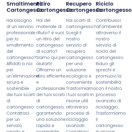
Smaltimento
Ritiro
Recupero
Riciclo
Cartongesso
Cartongesso
Cartongesso
Cartongesso
Hai bisogno
Hai del
Hai scarti di
Contribuisci
di un servizio
materiale di
cartongesso?
all'ambiente
professionale
rifiuto? è vuoi
Scegli il
attraverso il
per lo
un ritiro del
nostro
nostro
smaltimento
cartongesso
servizio di
servizio di
del
di scarto?
recupero
riciclo del
cartongesso?
Siamo qui per
cartongesso
cartongesso.
Affidati a noi
aiutarti!
per una
Riduci gli
per
Offriamo un
soluzione
sprechi e
un'eliminazione
ritiro efficiente
ecologica e
promuovi la
sicura e
e
conveniente.
sostenibilità
sostenibile
professionale
Trasformiamo
con il nostro
dei tuoi scarti
dei tuoi scarti
i tuoi scarti in
processo
di
di
risorse utili
avanzato di
cartongesso.
cartongesso,
attraverso
riciclaggio.
Contattaci
garantendo
processi di
Trasformiamo
per un
una soluzione
riciclaggio
il
servizio
rapida e
avanzati.
cartongesso
rapido e
sostenibile.
Contattaci
in risorse