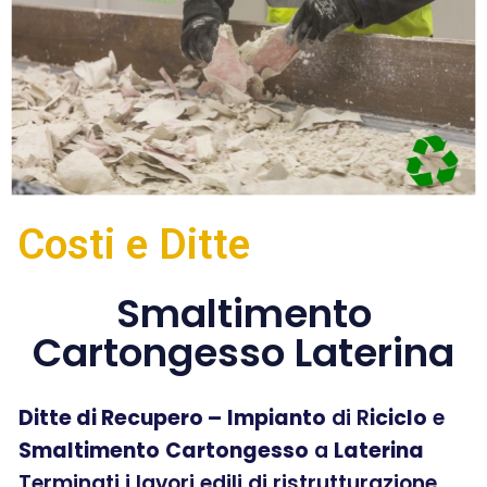
Costi e Ditte
Smaltimento
Cartongesso Laterina
Ditte di Recupero –
Impianto
di R
iciclo
e
Smaltimento
Cartongesso
a
Laterina
Terminati i lavori edili di ristrutturazione