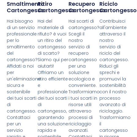
Smaltimento
Ritiro
Recupero
Riciclo
Cartongesso
Cartongesso
Cartongesso
Cartongesso
Hai bisogno
Hai del
Hai scarti di
Contribuisci
di un servizio
materiale di
cartongesso?
all'ambiente
professionale
rifiuto? è vuoi
Scegli il
attraverso il
per lo
un ritiro del
nostro
nostro
smaltimento
cartongesso
servizio di
servizio di
del
di scarto?
recupero
riciclo del
cartongesso?
Siamo qui per
cartongesso
cartongesso.
Affidati a noi
aiutarti!
per una
Riduci gli
per
Offriamo un
soluzione
sprechi e
un'eliminazione
ritiro efficiente
ecologica e
promuovi la
sicura e
e
conveniente.
sostenibilità
sostenibile
professionale
Trasformiamo
con il nostro
dei tuoi scarti
dei tuoi scarti
i tuoi scarti in
processo
di
di
risorse utili
avanzato di
cartongesso.
cartongesso,
attraverso
riciclaggio.
Contattaci
garantendo
processi di
Trasformiamo
per un
una soluzione
riciclaggio
il
servizio
rapida e
avanzati.
cartongesso
rapido e
sostenibile.
Contattaci
in risorse