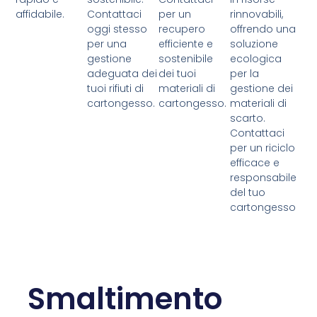
affidabile.
Contattaci
per un
rinnovabili,
oggi stesso
recupero
offrendo una
per una
efficiente e
soluzione
gestione
sostenibile
ecologica
adeguata dei
dei tuoi
per la
tuoi rifiuti di
materiali di
gestione dei
cartongesso.
cartongesso.
materiali di
scarto.
Contattaci
per un riciclo
efficace e
responsabile
del tuo
cartongesso
Smaltimento