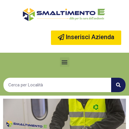
Vai
al
contenuto
Inserisci Azienda