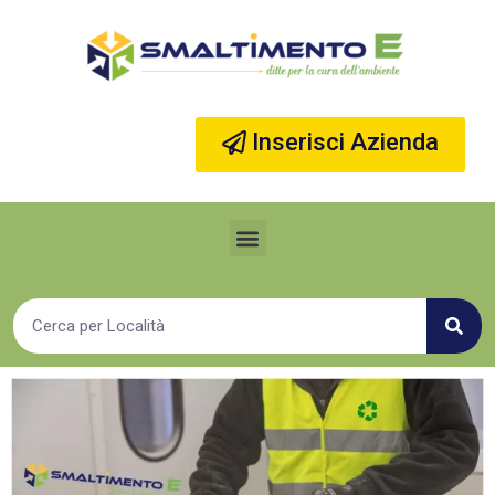
Vai
al
contenuto
Inserisci Azienda