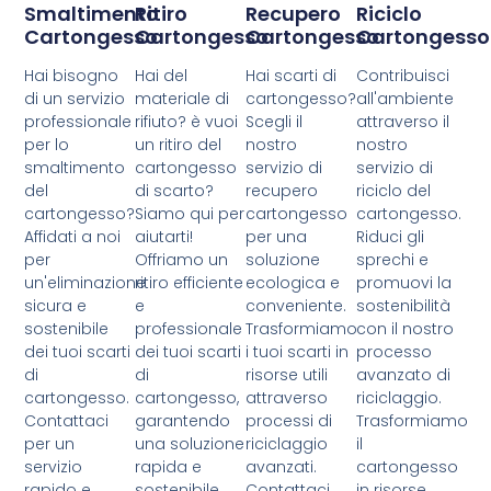
Smaltimento
Ritiro
Recupero
Riciclo
Cartongesso
Cartongesso
Cartongesso
Cartongesso
Hai bisogno
Hai del
Hai scarti di
Contribuisci
di un servizio
materiale di
cartongesso?
all'ambiente
professionale
rifiuto? è vuoi
Scegli il
attraverso il
per lo
un ritiro del
nostro
nostro
smaltimento
cartongesso
servizio di
servizio di
del
di scarto?
recupero
riciclo del
cartongesso?
Siamo qui per
cartongesso
cartongesso.
Affidati a noi
aiutarti!
per una
Riduci gli
per
Offriamo un
soluzione
sprechi e
un'eliminazione
ritiro efficiente
ecologica e
promuovi la
sicura e
e
conveniente.
sostenibilità
sostenibile
professionale
Trasformiamo
con il nostro
dei tuoi scarti
dei tuoi scarti
i tuoi scarti in
processo
di
di
risorse utili
avanzato di
cartongesso.
cartongesso,
attraverso
riciclaggio.
Contattaci
garantendo
processi di
Trasformiamo
per un
una soluzione
riciclaggio
il
servizio
rapida e
avanzati.
cartongesso
rapido e
sostenibile.
Contattaci
in risorse