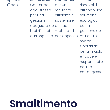
affidabile.
Contattaci
per un
rinnovabili,
oggi stesso
recupero
offrendo una
per una
efficiente e
soluzione
gestione
sostenibile
ecologica
adeguata dei
dei tuoi
per la
tuoi rifiuti di
materiali di
gestione dei
cartongesso.
cartongesso.
materiali di
scarto.
Contattaci
per un riciclo
efficace e
responsabile
del tuo
cartongesso
Smaltimento