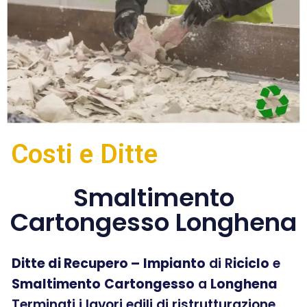
Costi e Ditte
Smaltimento
Cartongesso Longhena
Ditte di Recupero –
Impianto
di R
iciclo
e
Smaltimento
Cartongesso
a
Longhena
Terminati i lavori edili di ristrutturazione