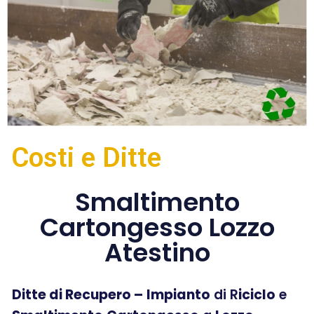
Costi e Ditte
Smaltimento
Cartongesso Lozzo
Atestino
Ditte di Recupero –
Impianto
di R
iciclo
e