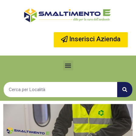
Vai
al
contenuto
Inserisci Azienda