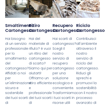
Smaltimento
Ritiro
Recupero
Riciclo
Cartongesso
Cartongesso
Cartongesso
Cartongesso
Hai bisogno
Hai del
Hai scarti di
Contribuisci
di un servizio
materiale di
cartongesso?
all'ambiente
professionale
rifiuto? è vuoi
Scegli il
attraverso il
per lo
un ritiro del
nostro
nostro
smaltimento
cartongesso
servizio di
servizio di
del
di scarto?
recupero
riciclo del
cartongesso?
Siamo qui per
cartongesso
cartongesso.
Affidati a noi
aiutarti!
per una
Riduci gli
per
Offriamo un
soluzione
sprechi e
un'eliminazione
ritiro efficiente
ecologica e
promuovi la
sicura e
e
conveniente.
sostenibilità
sostenibile
professionale
Trasformiamo
con il nostro
dei tuoi scarti
dei tuoi scarti
i tuoi scarti in
processo
di
di
risorse utili
avanzato di