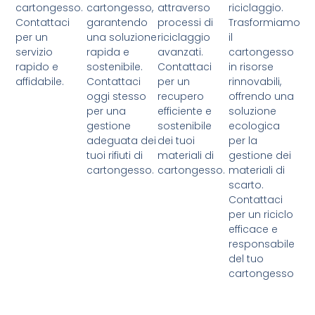
cartongesso.
cartongesso,
attraverso
riciclaggio.
Contattaci
garantendo
processi di
Trasformiamo
per un
una soluzione
riciclaggio
il
servizio
rapida e
avanzati.
cartongesso
rapido e
sostenibile.
Contattaci
in risorse
affidabile.
Contattaci
per un
rinnovabili,
oggi stesso
recupero
offrendo una
per una
efficiente e
soluzione
gestione
sostenibile
ecologica
adeguata dei
dei tuoi
per la
tuoi rifiuti di
materiali di
gestione dei
cartongesso.
cartongesso.
materiali di
scarto.
Contattaci
per un riciclo
efficace e
responsabile
del tuo
cartongesso