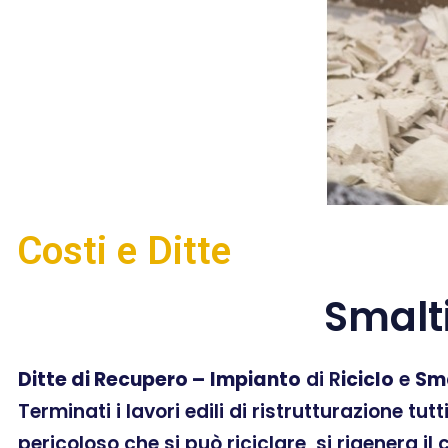
Costi e Ditte
Smalt
Ditte di Recupero –
Impianto
di R
iciclo
e
Sm
Terminati i lavori edili di ristrutturazione tut
pericoloso che si può riciclare, si rigenera il