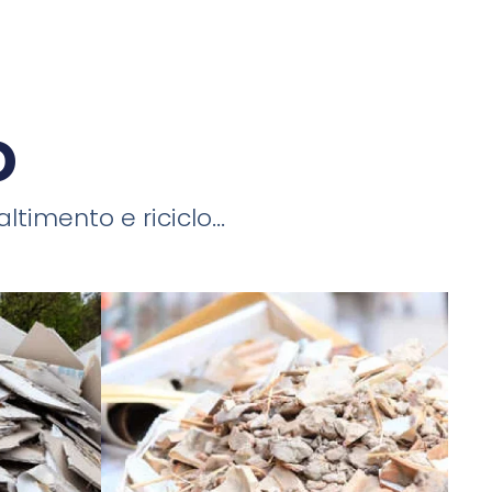
o
timento e riciclo...