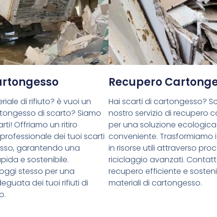
Cartongesso
Recupero Cartong
riale di rifiuto? è vuoi un
Hai scarti di cartongesso? Sce
cartongesso di scarto? Siamo
nostro servizio di recupero 
rti! Offriamo un ritiro
per una soluzione ecologica
 professionale dei tuoi scarti
conveniente. Trasformiamo i 
esso, garantendo una
in risorse utili attraverso proc
pida e sostenibile.
riciclaggio avanzati. Contatt
oggi stesso per una
recupero efficiente e sostenib
guata dei tuoi rifiuti di
materiali di cartongesso.
o.