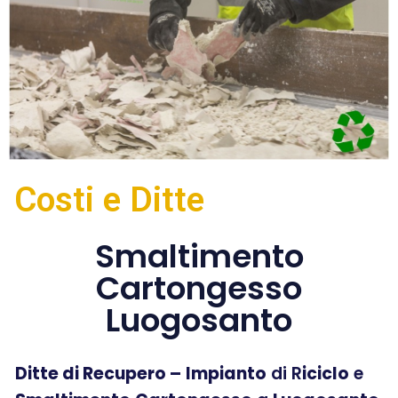
Costi e Ditte
Smaltimento
Cartongesso
Luogosanto
Ditte di Recupero –
Impianto
di R
iciclo
e