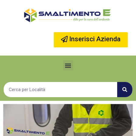
Vai
al
contenuto
Inserisci Azienda