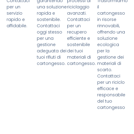
Contattaci
garantendo
processi di
Trasformiamo
per un
una soluzione
riciclaggio
il
servizio
rapida e
avanzati.
cartongesso
rapido e
sostenibile.
Contattaci
in risorse
affidabile.
Contattaci
per un
rinnovabili,
oggi stesso
recupero
offrendo una
per una
efficiente e
soluzione
gestione
sostenibile
ecologica
adeguata dei
dei tuoi
per la
tuoi rifiuti di
materiali di
gestione dei
cartongesso.
cartongesso.
materiali di
scarto.
Contattaci
per un riciclo
efficace e
responsabile
del tuo
cartongesso