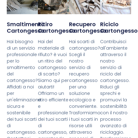
Smaltimento
Ritiro
Recupero
Riciclo
Cartongesso
Cartongesso
Cartongesso
Cartongesso
Hai bisogno
Hai del
Hai scarti di
Contribuisci
di un servizio
materiale di
cartongesso?
all'ambiente
professionale
rifiuto? è vuoi
Scegli il
attraverso il
per lo
un ritiro del
nostro
nostro
smaltimento
cartongesso
servizio di
servizio di
del
di scarto?
recupero
riciclo del
cartongesso?
Siamo qui per
cartongesso
cartongesso.
Affidati a noi
aiutarti!
per una
Riduci gli
per
Offriamo un
soluzione
sprechi e
un'eliminazione
ritiro efficiente
ecologica e
promuovi la
sicura e
e
conveniente.
sostenibilità
sostenibile
professionale
Trasformiamo
con il nostro
dei tuoi scarti
dei tuoi scarti
i tuoi scarti in
processo
di
di
risorse utili
avanzato di
cartongesso.
cartongesso,
attraverso
riciclaggio.