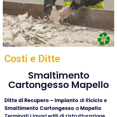
Costi e Ditte
Smaltimento
Cartongesso Mapello
Ditte di Recupero –
Impianto
di R
iciclo
e
Smaltimento
Cartongesso
a
Mapello
Terminati i lavori edili di ristrutturazione