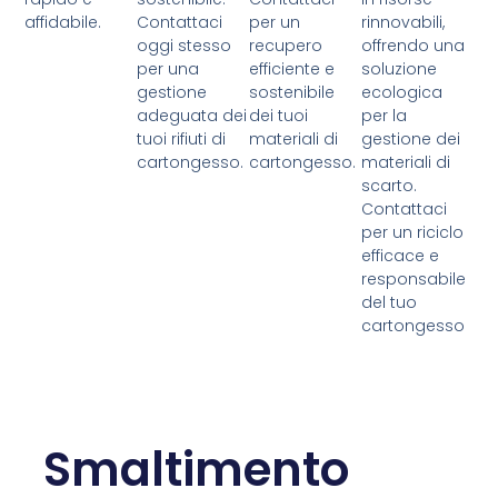
affidabile.
Contattaci
per un
rinnovabili,
oggi stesso
recupero
offrendo una
per una
efficiente e
soluzione
gestione
sostenibile
ecologica
adeguata dei
dei tuoi
per la
tuoi rifiuti di
materiali di
gestione dei
cartongesso.
cartongesso.
materiali di
scarto.
Contattaci
per un riciclo
efficace e
responsabile
del tuo
cartongesso
Smaltimento