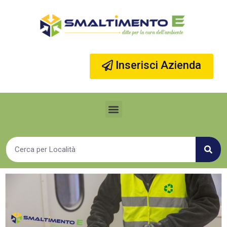
Vai
al
contenuto
Inserisci Azienda