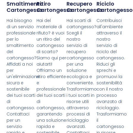
Smaltimento
Ritiro
Recupero
Riciclo
Cartongesso
Cartongesso
Cartongesso
Cartongesso
Hai bisogno
Hai del
Hai scarti di
Contribuisci
di un servizio
materiale di
cartongesso?
all'ambiente
professionale
rifiuto? è vuoi
Scegli il
attraverso il
per lo
un ritiro del
nostro
nostro
smaltimento
cartongesso
servizio di
servizio di
del
di scarto?
recupero
riciclo del
cartongesso?
Siamo qui per
cartongesso
cartongesso.
Affidati a noi
aiutarti!
per una
Riduci gli
per
Offriamo un
soluzione
sprechi e
un'eliminazione
ritiro efficiente
ecologica e
promuovi la
sicura e
e
conveniente.
sostenibilità
sostenibile
professionale
Trasformiamo
con il nostro
dei tuoi scarti
dei tuoi scarti
i tuoi scarti in
processo
di
di
risorse utili
avanzato di
cartongesso.
cartongesso,
attraverso
riciclaggio.
Contattaci
garantendo
processi di
Trasformiamo
per un
una soluzione
riciclaggio
il
servizio
rapida e
avanzati.
cartongesso
rapido e
sostenibile.
Contattaci
in risorse