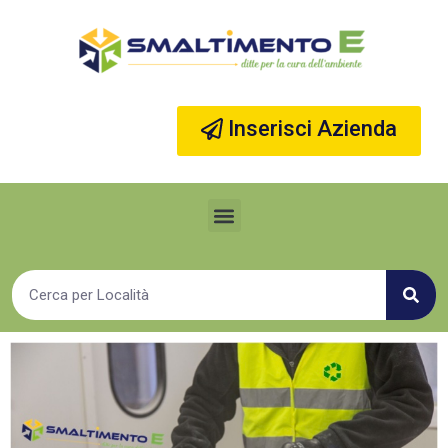
Vai
al
contenuto
Inserisci Azienda