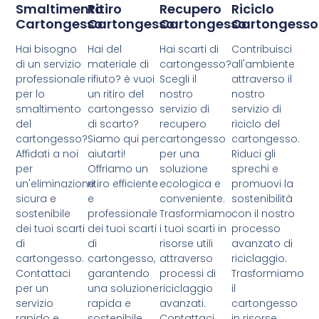
Smaltimento
Ritiro
Recupero
Riciclo
Cartongesso
Cartongesso
Cartongesso
Cartongesso
Hai bisogno
Hai del
Hai scarti di
Contribuisci
di un servizio
materiale di
cartongesso?
all'ambiente
professionale
rifiuto? è vuoi
Scegli il
attraverso il
per lo
un ritiro del
nostro
nostro
smaltimento
cartongesso
servizio di
servizio di
del
di scarto?
recupero
riciclo del
cartongesso?
Siamo qui per
cartongesso
cartongesso.
Affidati a noi
aiutarti!
per una
Riduci gli
per
Offriamo un
soluzione
sprechi e
un'eliminazione
ritiro efficiente
ecologica e
promuovi la
sicura e
e
conveniente.
sostenibilità
sostenibile
professionale
Trasformiamo
con il nostro
dei tuoi scarti
dei tuoi scarti
i tuoi scarti in
processo
di
di
risorse utili
avanzato di
cartongesso.
cartongesso,
attraverso
riciclaggio.
Contattaci
garantendo
processi di
Trasformiamo
per un
una soluzione
riciclaggio
il
servizio
rapida e
avanzati.
cartongesso
rapido e
sostenibile.
Contattaci
in risorse