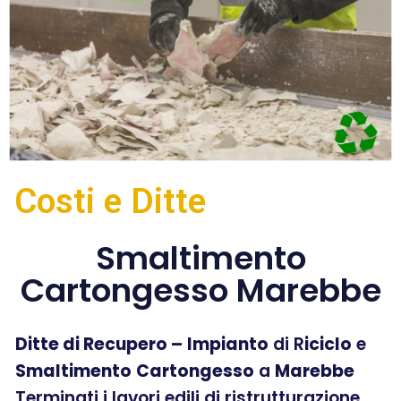
Costi e Ditte
Smaltimento
Cartongesso Marebbe
Ditte di Recupero –
Impianto
di R
iciclo
e
Smaltimento
Cartongesso
a
Marebbe
Terminati i lavori edili di ristrutturazione