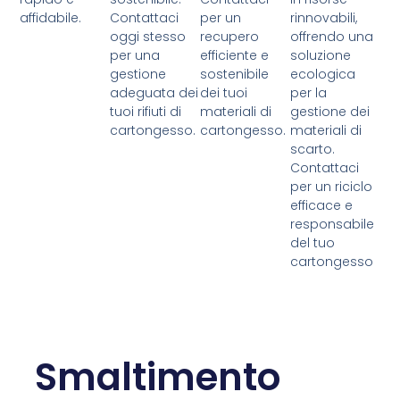
affidabile.
Contattaci
per un
rinnovabili,
oggi stesso
recupero
offrendo una
per una
efficiente e
soluzione
gestione
sostenibile
ecologica
adeguata dei
dei tuoi
per la
tuoi rifiuti di
materiali di
gestione dei
cartongesso.
cartongesso.
materiali di
scarto.
Contattaci
per un riciclo
efficace e
responsabile
del tuo
cartongesso
Smaltimento