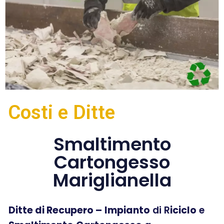
Costi e Ditte
Smaltimento
Cartongesso
Mariglianella
Ditte di Recupero –
Impianto
di R
iciclo
e