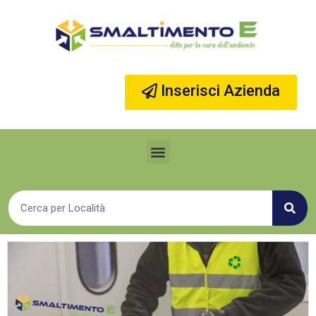
Vai
al
contenuto
Inserisci Azienda