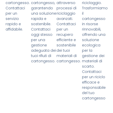
cartongesso.
cartongesso,
attraverso
riciclaggio.
Contattaci
garantendo
processi di
Trasformiamo
per un
una soluzione
riciclaggio
il
servizio
rapida e
avanzati.
cartongesso
rapido e
sostenibile.
Contattaci
in risorse
affidabile.
Contattaci
per un
rinnovabili,
oggi stesso
recupero
offrendo una
per una
efficiente e
soluzione
gestione
sostenibile
ecologica
adeguata dei
dei tuoi
per la
tuoi rifiuti di
materiali di
gestione dei
cartongesso.
cartongesso.
materiali di
scarto.
Contattaci
per un riciclo
efficace e
responsabile
del tuo
cartongesso