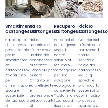
Smaltimento
Ritiro
Recupero
Riciclo
Cartongesso
Cartongesso
Cartongesso
Cartongesso
Hai bisogno
Hai del
Hai scarti di
Contribuisci
di un servizio
materiale di
cartongesso?
all'ambiente
professionale
rifiuto? è vuoi
Scegli il
attraverso il
per lo
un ritiro del
nostro
nostro
smaltimento
cartongesso
servizio di
servizio di
del
di scarto?
recupero
riciclo del
cartongesso?
Siamo qui per
cartongesso
cartongesso.
Affidati a noi
aiutarti!
per una
Riduci gli
per
Offriamo un
soluzione
sprechi e
un'eliminazione
ritiro efficiente
ecologica e
promuovi la
sicura e
e
conveniente.
sostenibilità
sostenibile
professionale
Trasformiamo
con il nostro
dei tuoi scarti
dei tuoi scarti
i tuoi scarti in
processo
di
di
risorse utili
avanzato di