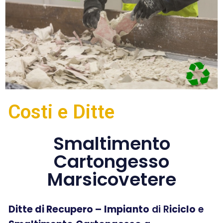
Costi e Ditte
Smaltimento
Cartongesso
Marsicovetere
Ditte di Recupero –
Impianto
di R
iciclo
e