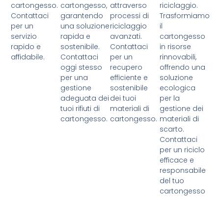
cartongesso.
cartongesso,
attraverso
riciclaggio.
Contattaci
garantendo
processi di
Trasformiamo
per un
una soluzione
riciclaggio
il
servizio
rapida e
avanzati.
cartongesso
rapido e
sostenibile.
Contattaci
in risorse
affidabile.
Contattaci
per un
rinnovabili,
oggi stesso
recupero
offrendo una
per una
efficiente e
soluzione
gestione
sostenibile
ecologica
adeguata dei
dei tuoi
per la
tuoi rifiuti di
materiali di
gestione dei
cartongesso.
cartongesso.
materiali di
scarto.
Contattaci
per un riciclo
efficace e
responsabile
del tuo
cartongesso