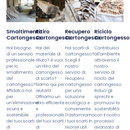
Smaltimento
Ritiro
Recupero
Riciclo
Cartongesso
Cartongesso
Cartongesso
Cartongesso
Hai bisogno
Hai del
Hai scarti di
Contribuisci
di un servizio
materiale di
cartongesso?
all'ambiente
professionale
rifiuto? è vuoi
Scegli il
attraverso il
per lo
un ritiro del
nostro
nostro
smaltimento
cartongesso
servizio di
servizio di
del
di scarto?
recupero
riciclo del
cartongesso?
Siamo qui per
cartongesso
cartongesso.
Affidati a noi
aiutarti!
per una
Riduci gli
per
Offriamo un
soluzione
sprechi e
un'eliminazione
ritiro efficiente
ecologica e
promuovi la
sicura e
e
conveniente.
sostenibilità
sostenibile
professionale
Trasformiamo
con il nostro
dei tuoi scarti
dei tuoi scarti
i tuoi scarti in
processo
di
di
risorse utili
avanzato di