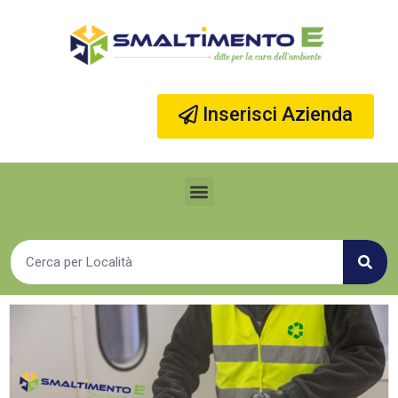
Vai
al
contenuto
Inserisci Azienda