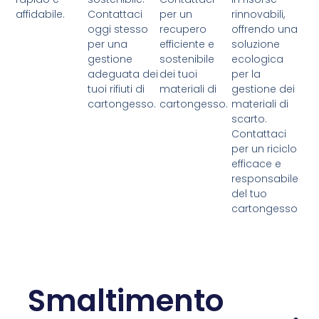
affidabile.
Contattaci
per un
rinnovabili,
oggi stesso
recupero
offrendo una
per una
efficiente e
soluzione
gestione
sostenibile
ecologica
adeguata dei
dei tuoi
per la
tuoi rifiuti di
materiali di
gestione dei
cartongesso.
cartongesso.
materiali di
scarto.
Contattaci
per un riciclo
efficace e
responsabile
del tuo
cartongesso
Smaltimento