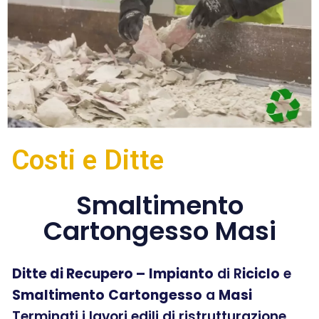
Costi e Ditte
Smaltimento
Cartongesso Masi
Ditte di Recupero –
Impianto
di R
iciclo
e
Smaltimento
Cartongesso
a
Masi
Terminati i lavori edili di ristrutturazione