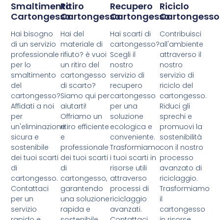
Smaltimento
Ritiro
Recupero
Riciclo
Cartongesso
Cartongesso
Cartongesso
Cartongesso
Hai bisogno
Hai del
Hai scarti di
Contribuisci
di un servizio
materiale di
cartongesso?
all'ambiente
professionale
rifiuto? è vuoi
Scegli il
attraverso il
per lo
un ritiro del
nostro
nostro
smaltimento
cartongesso
servizio di
servizio di
del
di scarto?
recupero
riciclo del
cartongesso?
Siamo qui per
cartongesso
cartongesso.
Affidati a noi
aiutarti!
per una
Riduci gli
per
Offriamo un
soluzione
sprechi e
un'eliminazione
ritiro efficiente
ecologica e
promuovi la
sicura e
e
conveniente.
sostenibilità
sostenibile
professionale
Trasformiamo
con il nostro
dei tuoi scarti
dei tuoi scarti
i tuoi scarti in
processo
di
di
risorse utili
avanzato di
cartongesso.
cartongesso,
attraverso
riciclaggio.
Contattaci
garantendo
processi di
Trasformiamo
per un
una soluzione
riciclaggio
il
servizio
rapida e
avanzati.
cartongesso
rapido e
sostenibile.
Contattaci
in risorse