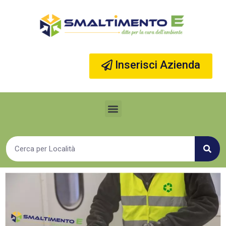
Vai
al
contenuto
Inserisci Azienda