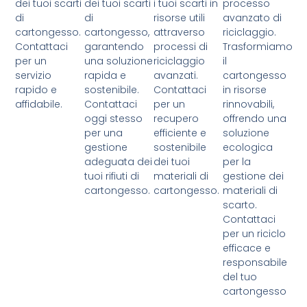
dei tuoi scarti
dei tuoi scarti
i tuoi scarti in
processo
di
di
risorse utili
avanzato di
cartongesso.
cartongesso,
attraverso
riciclaggio.
Contattaci
garantendo
processi di
Trasformiamo
per un
una soluzione
riciclaggio
il
servizio
rapida e
avanzati.
cartongesso
rapido e
sostenibile.
Contattaci
in risorse
affidabile.
Contattaci
per un
rinnovabili,
oggi stesso
recupero
offrendo una
per una
efficiente e
soluzione
gestione
sostenibile
ecologica
adeguata dei
dei tuoi
per la
tuoi rifiuti di
materiali di
gestione dei
cartongesso.
cartongesso.
materiali di
scarto.
Contattaci
per un riciclo
efficace e
responsabile
del tuo
cartongesso