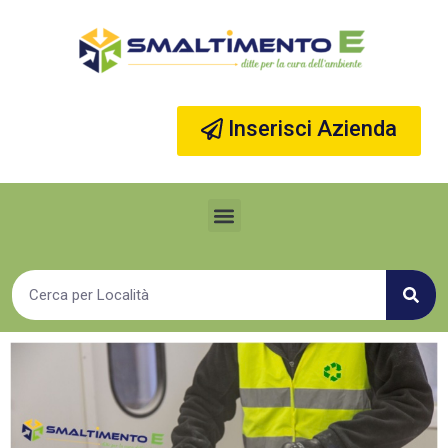
Vai
al
contenuto
Inserisci Azienda