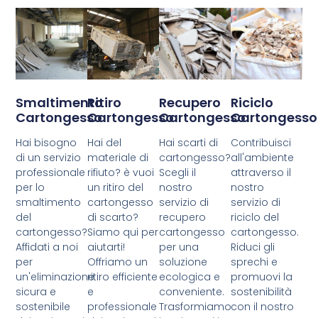
Smaltimento
Ritiro
Recupero
Riciclo
Cartongesso
Cartongesso
Cartongesso
Cartongesso
Hai bisogno
Hai del
Hai scarti di
Contribuisci
di un servizio
materiale di
cartongesso?
all'ambiente
professionale
rifiuto? è vuoi
Scegli il
attraverso il
per lo
un ritiro del
nostro
nostro
smaltimento
cartongesso
servizio di
servizio di
del
di scarto?
recupero
riciclo del
cartongesso?
Siamo qui per
cartongesso
cartongesso.
Affidati a noi
aiutarti!
per una
Riduci gli
per
Offriamo un
soluzione
sprechi e
un'eliminazione
ritiro efficiente
ecologica e
promuovi la
sicura e
e
conveniente.
sostenibilità
sostenibile
professionale
Trasformiamo
con il nostro