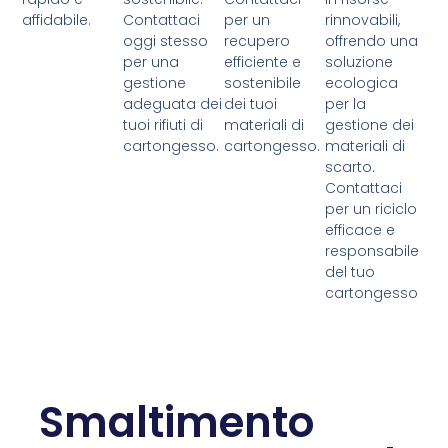
affidabile.
Contattaci
per un
rinnovabili,
oggi stesso
recupero
offrendo una
per una
efficiente e
soluzione
gestione
sostenibile
ecologica
adeguata dei
dei tuoi
per la
tuoi rifiuti di
materiali di
gestione dei
cartongesso.
cartongesso.
materiali di
scarto.
Contattaci
per un riciclo
efficace e
responsabile
del tuo
cartongesso
Smaltimento