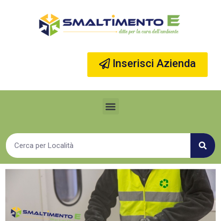
Vai
al
contenuto
Inserisci Azienda