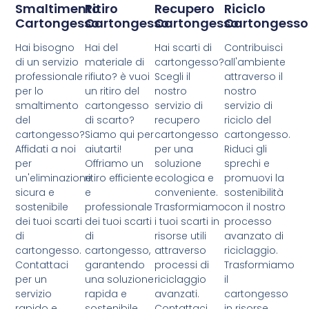
Smaltimento
Ritiro
Recupero
Riciclo
Cartongesso
Cartongesso
Cartongesso
Cartongesso
Hai bisogno
Hai del
Hai scarti di
Contribuisci
di un servizio
materiale di
cartongesso?
all'ambiente
professionale
rifiuto? è vuoi
Scegli il
attraverso il
per lo
un ritiro del
nostro
nostro
smaltimento
cartongesso
servizio di
servizio di
del
di scarto?
recupero
riciclo del
cartongesso?
Siamo qui per
cartongesso
cartongesso.
Affidati a noi
aiutarti!
per una
Riduci gli
per
Offriamo un
soluzione
sprechi e
un'eliminazione
ritiro efficiente
ecologica e
promuovi la
sicura e
e
conveniente.
sostenibilità
sostenibile
professionale
Trasformiamo
con il nostro
dei tuoi scarti
dei tuoi scarti
i tuoi scarti in
processo
di
di
risorse utili
avanzato di
cartongesso.
cartongesso,
attraverso
riciclaggio.
Contattaci
garantendo
processi di
Trasformiamo
per un
una soluzione
riciclaggio
il
servizio
rapida e
avanzati.
cartongesso
rapido e
sostenibile.
Contattaci
in risorse