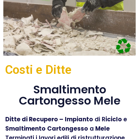
Costi e Ditte
Smaltimento
Cartongesso Mele
Ditte di Recupero –
Impianto
di R
iciclo
e
Smaltimento
Cartongesso
a
Mele
Terminati i lavori edili di ristrutturazione